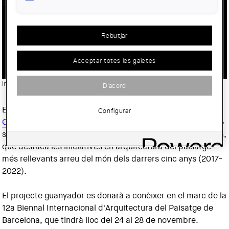
EL 12È PREMI INTERNACIONAL DE
Rebutjar
PAISATGISME ROSA BARBA REVELA
ELS SEUS 11 PROJECTES FINALISTES
Acceptar totes les galetes
Imatge:
© Biennal Internacional de Paisatge de Barcelona
D'acord
El jurat del
Premi Internacional de Paisatgisme Rosa Barba
Configurar
Casanovas
ha fet públics els onze projectes finalistes i 225
seleccionats de l’edició d’enguany del prestigiós certamen,
que destaca les iniciatives en arquitectura del paisatge
més rellevants arreu del món dels darrers cinc anys (2017-
2022).
El projecte guanyador es donarà a conèixer en el marc de la
12a Biennal Internacional d'Arquitectura del Paisatge de
Barcelona, que tindrà lloc del 24 al 28 de novembre.