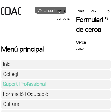
Vés al contingut
IDIOMA
Formulari
CONTACTE
CATALÀ
ENGLISH
de cerca
ESPAÑOL
Cerca
Menú principal
Inici
Col·legi
Suport Professional
Formació i Ocupació
Cultura