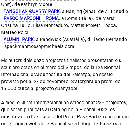
Unit), de Kathryn Moore
·
TANGSHAN QUARRY PARK
, a Nanjing (Xina), de Z+T Studio
·
PARCO MARCONI – ROMA
, a Roma (Itàlia), de Maria
Cristina Tullio, Elisa Monteduro, Mattia Proietti Tocca,
Matteo Polci
·
ALUMNI PARK
, a Randwick (Austràlia), d'Eladio Hernando
- spackmanmossopmichaels.com
Els autors dels onze projectes finalistes presentaran els
seus projectes en el marc del Simposi de la 12a Biennal
Internacional d’Arquitectura del Paisatge, en sessió
prevista per al 27 de novembre. S'atorgarà un premi de
15.000 euros al projecte guanyador.
A més, el Jurat Internacional ha seleccionat 225 projectes,
que seran publicats al Catàleg de la Biennal 2023, es
mostraran en l’exposició del Premi Rosa Barba i s’inclouran
en la pàgina web de la Biennal sota l'etiqueta Paisateca.