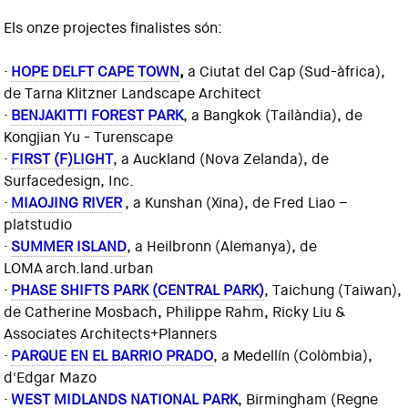
Els onze projectes finalistes són:
·
HOPE DELFT CAPE TOWN
,
a Ciutat del Cap (Sud-àfrica),
de Tarna Klitzner Landscape Architect
·
BENJAKITTI FOREST PARK
, a Bangkok (Tailàndia), de
Kongjian Yu - Turenscape
·
FIRST (F)LIGHT
, a Auckland (Nova Zelanda), de
Surfacedesign, Inc.
·
MIAOJING RIVER
, a Kunshan (Xina), de Fred Liao –
platstudio
·
SUMMER ISLAND
, a Heilbronn (Alemanya), de
LOMA arch.land.urban
·
PHASE SHIFTS PARK (CENTRAL PARK)
, Taichung (Taiwan),
de Catherine Mosbach, Philippe Rahm, Ricky Liu &
Associates Architects+Planners
·
PARQUE EN EL BARRIO PRADO
, a Medellín (Colòmbia),
d'Edgar Mazo
·
WEST MIDLANDS NATIONAL PARK
, Birmingham (Regne