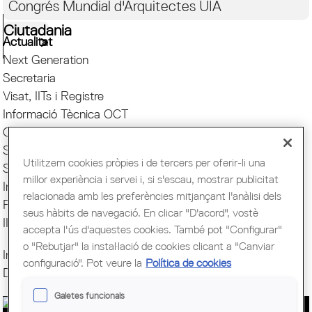
Congrés Mundial d'Arquitectes UIA
Ciutadania
Actualitat
Next Generation
Secretaria
Visat, IITs i Registre
Informació Tècnica OCT
Concursos OCP
Suport Jurídic
Utilitzem cookies pròpies i de tercers per oferir-li una
Suport Informàtic
millor experiència i servei i, si s'escau, mostrar publicitat
Internacional
relacionada amb les preferències mitjançant l'anàlisi dels
Fes la teva consulta
seus hàbits de navegació. En clicar "D'acord", vostè
IITS
accepta l'ús d'aquestes cookies. També pot "Configurar"
o "Rebutjar" la instal·lació de cookies clicant a "Canviar
Inici a la professió
configuració". Pot veure la
Política de cookies
Descarbonitzant l'Arquitectura
Galetes funcionals