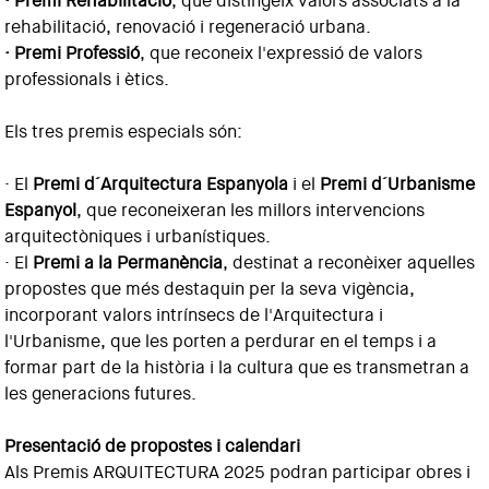
· Premi Rehabilitació
, que distingeix valors associats a la
rehabilitació, renovació i regeneració urbana.
· Premi Professió
, que reconeix l'expressió de valors
professionals i ètics.
Els tres premis especials són:
· El
Premi d´Arquitectura Espanyola
i el
Premi d´Urbanisme
Espanyol
, que reconeixeran les millors intervencions
arquitectòniques i urbanístiques.
· El
Premi a la Permanència
, destinat a reconèixer aquelles
propostes que més destaquin per la seva vigència,
incorporant valors intrínsecs de l'Arquitectura i
l'Urbanisme, que les porten a perdurar en el temps i a
formar part de la història i la cultura que es transmetran a
les generacions futures.
Presentació de propostes i calendari
Als Premis ARQUITECTURA 2025 podran participar obres i