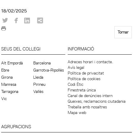
18/02/2025
Tornar
SEUS DEL COL·LEGI
INFORMACIÓ
Adreces horari i contacte.
Alt Empordà
Barcelona
Avís legal
Ebre
Garrotxa-Ripollès
Política de privacitat
Girona
Lleida
Política de cookies
Manresa
Pirineu
Codi Ètic
Finestreta única
Tarragona
Vallès
Canal de denúncies intern
Vic
Queixes, reclamacions ciutadania
Treballa amb nosaltres
Mapa web
AGRUPACIONS