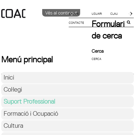
Vés al contingut
IDIOMA
Formulari
CONTACTE
CATALÀ
English
de cerca
ESPAÑOL
Cerca
Menú principal
Inici
Col·legi
Suport Professional
Formació i Ocupació
Cultura