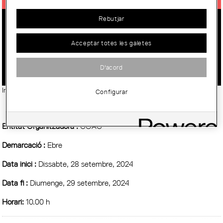
Rebutjar
ARQUIVOLTA_EBRE: REFER L’ESPAI
PÚBLIC, RECUPERAR LA VIDA
Acceptar totes les galetes
URBANA
D'acord
Imatge:
© Col·legi d'Arquitectes de Catalunya (COAC)
Configurar
Entitat Organitzadora :
COAC
Demarcació :
Ebre
Data inici :
Dissabte, 28 setembre, 2024
Data fi :
Diumenge, 29 setembre, 2024
Horari:
10.00 h