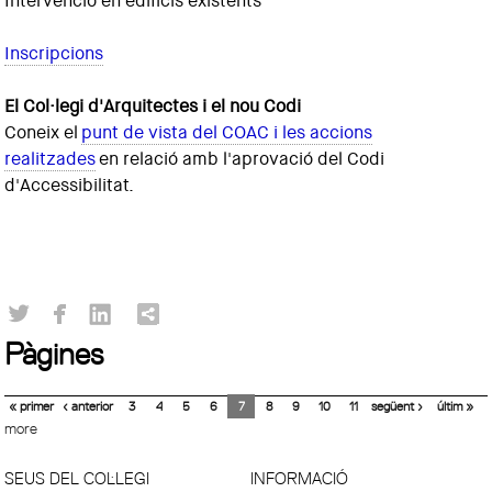
Intervenció en edificis existents
Inscripcions
El Col·legi d'Arquitectes i el nou Codi
Coneix el
punt de vista del COAC i les accions
realitzades
en relació amb l'aprovació del Codi
d'Accessibilitat.
Pàgines
« primer
‹ anterior
3
4
5
6
7
8
9
10
11
següent ›
últim »
more
SEUS DEL COL·LEGI
INFORMACIÓ