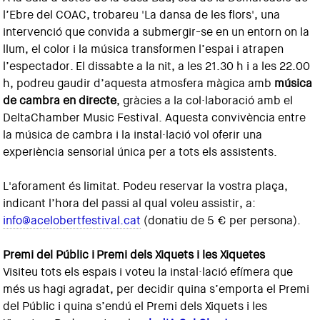
l’Ebre del COAC, trobareu 'La dansa de les flors', una
intervenció que convida a submergir-se en un entorn on la
llum, el color i la música transformen l’espai i atrapen
l’espectador. El dissabte a la nit, a les 21.30 h i a les 22.00
h, podreu gaudir d’aquesta atmosfera màgica amb
música
de cambra en directe
, gràcies a la col·laboració amb el
DeltaChamber Music Festival. Aquesta convivència entre
la música de cambra i la instal·lació vol oferir una
experiència sensorial única per a tots els assistents.
L'aforament és limitat. Podeu reservar la vostra plaça,
indicant l’hora del passi al qual voleu assistir, a:
info@acelobertfestival.cat
(donatiu de 5 € per persona).
Premi del Públic i Premi dels Xiquets i les Xiquetes
Visiteu tots els espais i voteu la instal·lació efímera que
més us hagi agradat, per decidir quina s’emporta el Premi
del Públic i quina s’endú el Premi dels Xiquets i les