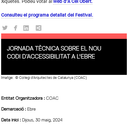
Xiquetes. Podeu votar al
web d'A Cel Obert.
Consulteu el programa detallat del Festival.
JORNADA TÈCNICA SOBRE EL NOU
CODI D’ACCESSIBILITAT A L'EBRE
Imatge:
© Col·legi d'Arquitectes de Catalunya (COAC)
Entitat Organitzadora :
COAC
Demarcació :
Ebre
Data inici :
Dijous, 30 maig, 2024