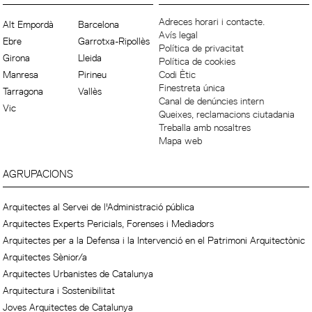
Adreces horari i contacte.
Alt Empordà
Barcelona
Avís legal
Ebre
Garrotxa-Ripollès
Política de privacitat
Girona
Lleida
Política de cookies
Manresa
Pirineu
Codi Ètic
Finestreta única
Tarragona
Vallès
Canal de denúncies intern
Vic
Queixes, reclamacions ciutadania
Treballa amb nosaltres
Mapa web
AGRUPACIONS
Arquitectes al Servei de l'Administració pública
Arquitectes Experts Pericials, Forenses i Mediadors
Arquitectes per a la Defensa i la Intervenció en el Patrimoni Arquitectònic
Arquitectes Sènior/a
Arquitectes Urbanistes de Catalunya
Arquitectura i Sostenibilitat
Joves Arquitectes de Catalunya