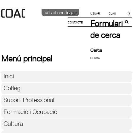
Vés al contingut
IDIOMA
Formulari
CONTACTE
CATALÀ
ENGLISH
de cerca
ESPAÑOL
Cerca
Menú principal
Inici
Col·legi
Suport Professional
Formació i Ocupació
Cultura