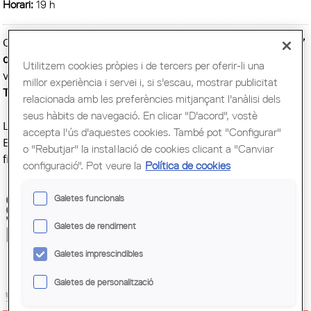
Horari:
19 h
Coincidint amb el Dia Mundial de l'Arquitectura, el proper
7
d’octubre a les 19.00 h
, es farà la presentació
Utilitzem cookies pròpies i de tercers per oferir-li una
virtual “
Agustí Bartlett, l’arquitecte que va modernitzar
millor experiència i servei i, si s'escau, mostrar publicitat
Tortosa
”.
relacionada amb les preferències mitjançant l'anàlisi dels
seus hàbits de navegació. En clicar "D'acord", vostè
La presentació es farà a través de les xarxes socials.
accepta l'ús d'aquestes cookies. També pot "Configurar"
Emmarcada en l'
Any Bartlett
, posarà llum sobre la seva
o "Rebutjar" la instal·lació de cookies clicant a "Canviar
figura, la seva obra i la seva influència a la nostra ciutat.
configuració". Pot veure la
Política de cookies
Galetes funcionals
Galetes de rendiment
Galetes imprescindibles
Galetes de personalització