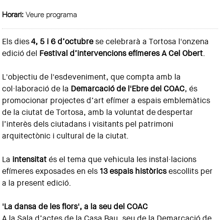
Horari:
Veure programa
Els dies
4, 5 i 6 d’octubre
se celebrarà a Tortosa l'onzena
edició del
Festival d’intervencions efímeres A Cel Obert
.
L'objectiu de l'esdeveniment, que compta amb la
col·laboració de la
Demarcació de l'Ebre del COAC
, és
promocionar projectes d’art efímer a espais emblemàtics
de la ciutat de Tortosa, amb la voluntat de despertar
l’interès dels ciutadans i visitants pel patrimoni
arquitectònic i cultural de la ciutat.
La
intensitat
és el tema que vehicula les instal·lacions
efímeres exposades en els
13 espais històrics
escollits per
a la present edició.
'La dansa de les flors', a la seu del COAC
A la Sala d’actes de la Casa Bau, seu de la Demarcació de