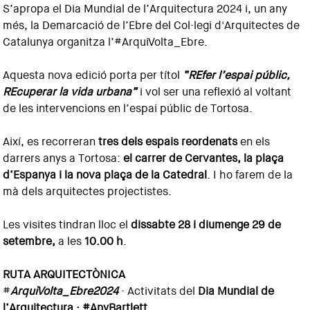
S’apropa el Dia Mundial de l’Arquitectura 2024 i, un any
més, la Demarcació de l’Ebre del Col·legi d'Arquitectes de
Catalunya organitza l’#ArquiVolta_Ebre.
Aquesta nova edició porta per títol
“REfer l’espai públic,
REcuperar la vida urbana”
i vol ser una reflexió al voltant
de les intervencions en l’espai públic de Tortosa.
Així, es recorreran
tres dels espais reordenats
en els
darrers anys a Tortosa:
el carrer de Cervantes, la plaça
d’Espanya i la nova plaça de la Catedral
. I ho farem de la
mà dels arquitectes projectistes.
Les visites tindran lloc el
dissabte 28 i diumenge 29 de
setembre,
a les
10.00 h
.
RUTA ARQUITECTÒNICA
#
ArquiVolta_Ebre2024
· Activitats del
Dia Mundial de
l’Arquitectura · #AnyBartlett