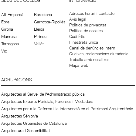
SEUS DEL COL·LEGI
INFORMACIÓ
Adreces horari i contacte.
Alt Empordà
Barcelona
Avís legal
Ebre
Garrotxa-Ripollès
Política de privacitat
Girona
Lleida
Política de cookies
Manresa
Pirineu
Codi Ètic
Finestreta única
Tarragona
Vallès
Canal de denúncies intern
Vic
Queixes, reclamacions ciutadania
Treballa amb nosaltres
Mapa web
AGRUPACIONS
Arquitectes al Servei de l'Administració pública
Arquitectes Experts Pericials, Forenses i Mediadors
Arquitectes per a la Defensa i la Intervenció en el Patrimoni Arquitectònic
Arquitectes Sènior/a
Arquitectes Urbanistes de Catalunya
Arquitectura i Sostenibilitat