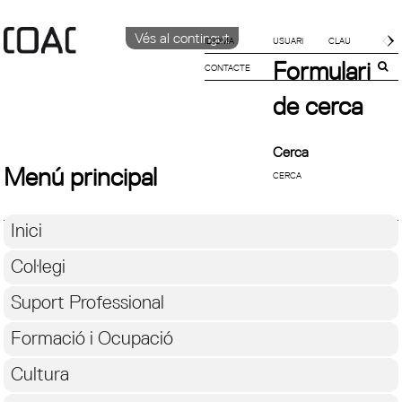
Vés al contingut
IDIOMA
Formulari
CONTACTE
CATALÀ
ENGLISH
de cerca
ESPAÑOL
Cerca
Menú principal
Inici
Col·legi
Suport Professional
Formació i Ocupació
Cultura