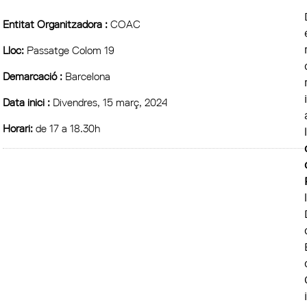
Entitat Organitzadora :
COAC
Lloc:
Passatge Colom 19
Demarcació :
Barcelona
i
Data inici :
Divendres, 15 març, 2024
Horari:
de 17 a 18.30h