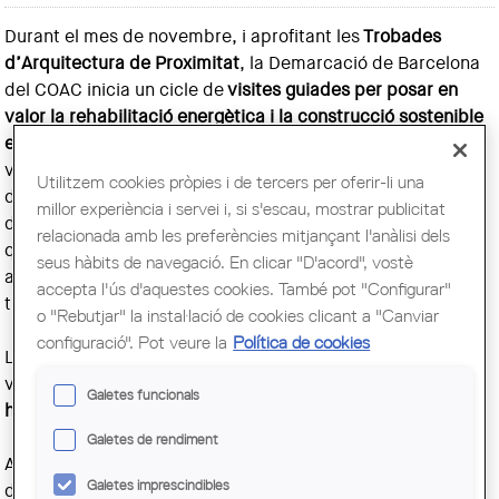
Durant el mes de novembre, i aprofitant les
Trobades
d’Arquitectura de Proximitat
, la Demarcació de Barcelona
del COAC inicia un cicle de
visites guiades per posar en
valor la rehabilitació energètica i la construcció sostenible
en projectes de rehabilitació i obra nova
. L'objectiu de les
visites és reforçar aspectes i punts forts que poden ser
Utilitzem cookies pròpies i de tercers per oferir-li una
d’inspiració, generant espais on compartir aprenentatges
millor experiència i servei i, si s'escau, mostrar publicitat
des de la proximitat. Els equips d’arquitectes de les obres
relacionada amb les preferències mitjançant l'anàlisi dels
que visitarem, junt amb altres experts relacionats amb
seus hàbits de navegació. En clicar "D'acord", vostè
aquestes, duran a terme les explicacions durant les
accepta l'ús d'aquestes cookies. També pot "Configurar"
trobades.
o "Rebutjar" la instal·lació de cookies clicant a "Canviar
configuració". Pot veure la
Política de cookies
Les visites són presencials i
obertes al públic
i
volen mostrar clars
exemples d
’
actuacions que podrien
Galetes funcionals
haver estat beneficiades pels fons Next Generation.
Galetes de rendiment
A l'
Hospitalet
es farà una visita guiada a la
Casa Pantera
,
Galetes imprescindibles
de la mà de
MA+SAarquitectura,
obra
SELECCIONADA
a la