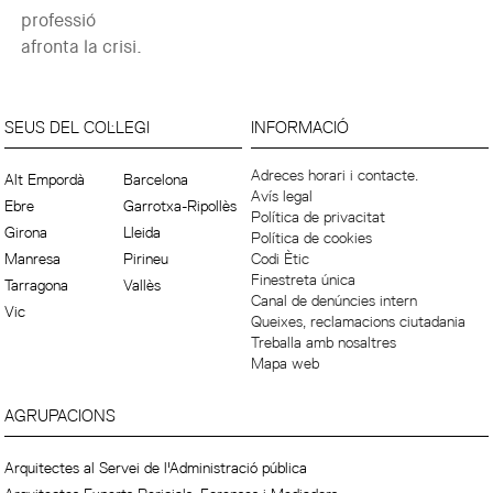
professió
afronta la crisi.
SEUS DEL COL·LEGI
INFORMACIÓ
Adreces horari i contacte.
Alt Empordà
Barcelona
Avís legal
Ebre
Garrotxa-Ripollès
Política de privacitat
Girona
Lleida
Política de cookies
Manresa
Pirineu
Codi Ètic
Finestreta única
Tarragona
Vallès
Canal de denúncies intern
Vic
Queixes, reclamacions ciutadania
Treballa amb nosaltres
Mapa web
AGRUPACIONS
Arquitectes al Servei de l'Administració pública