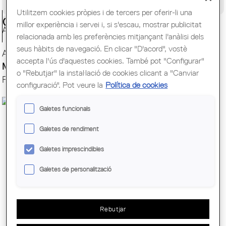
Congrés Mundial d'Arquitectes UIA
Utilitzem cookies pròpies i de tercers per oferir-li una
Ciutadania
millor experiència i servei i, si s'escau, mostrar publicitat
Ágora
relacionada amb les preferències mitjançant l'anàlisi dels
seus hàbits de navegació. En clicar "D'acord", vostè
Acción de gobierno
accepta l'ús d'aquestes cookies. També pot "Configurar"
Memoria y estudios
o "Rebutjar" la instal·lació de cookies clicant a "Canviar
Procedimientos colegiales
configuració". Pot veure la
Política de cookies
Galetes funcionals
Galetes de rendiment
Galetes imprescindibles
Galetes de personalització
Rebutjar
Memòria
Gràfics de
Enquesta