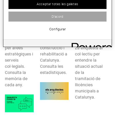
Acceptar totes les galetes
d'activitat
Visat
sobre
llicències
D'acord
L'activitat
El Col·legi
municipals
anual del
d'Arquitectes
Col·legi
analitza
El 2021 el
Configurar
d'Arquitectes
periòdicament
COAC va
organitzada
l’activitat de
realitzar una
per àrees
construcció i
2a enquesta al
estratègiques i
rehabilitació a
col·lectiu per
serveis
Catalunya.
entendre la
col·legials.
Consulta les
situació actual
Consulta la
estadístiques.
de la
memòria de
tramitació de
cada any.
llicències
municipals a
Catalunya.