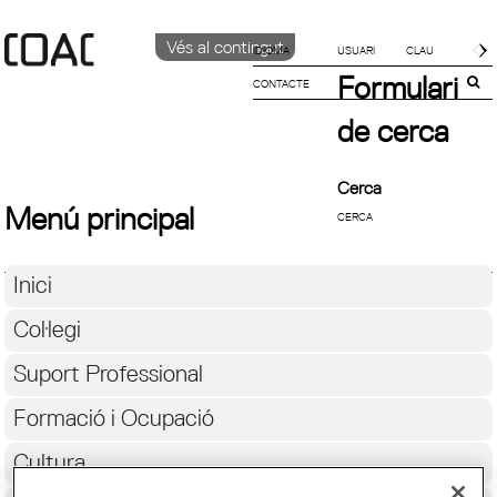
Vés al contingut
IDIOMA
Formulari
CONTACTE
CATALÀ
ENGLISH
de cerca
ESPAÑOL
Cerca
Menú principal
Inici
Col·legi
Suport Professional
Formació i Ocupació
Cultura