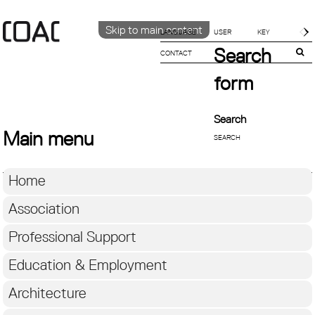
Skip to main content
LANGUAGE
Search
CONTACT
CATALÀ
ENGLISH
form
ESPAÑOL
Search
Main menu
Home
Association
Professional Support
Education & Employment
Architecture