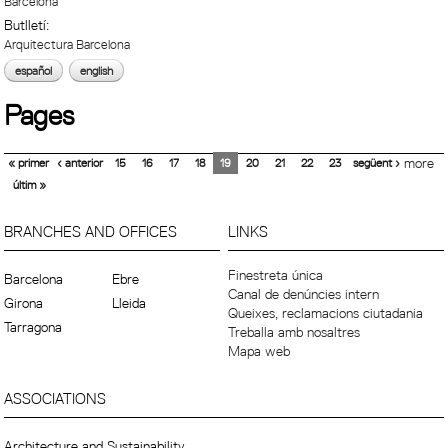
Barcelona
Butlletí:
Arquitectura Barcelona
español
english
Pages
« primer
‹ anterior
15
16
17
18
19
20
21
22
23
següent ›
more
últim »
BRANCHES AND OFFICES
LINKS
Finestreta única
Barcelona
Ebre
Canal de denúncies intern
Girona
Lleida
Queixes, reclamacions ciutadania
Tarragona
Treballa amb nosaltres
Mapa web
ASSOCIATIONS
Architecture and Sustainability