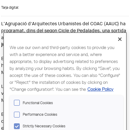
Tarja digital:
L’Agrupació d'Arquitectes Urbanistes del COAC (AAUC) ha
programat, dins del segon Cicle de Pedalades, una sortida
a La Sagrera que es durà a terme el proper dissabte
2 de
juliol
.
We use our own and third-party cookies to provide you
with a better experience and service and, where
El punt de trobada és la plaça del Mercat del Clot, a les 10
appropriate, to display advertising related to preferences
h. La pedalada finalitzarà a la porta del carrer d’Àvila del
by analyzing your browsing habits. By clicking "Save", you
Museu del Disseny, cap a les 14.30 h.
accept the use of these cookies. You can also "Configure"
or "Reject" the installation of cookies by clicking on
La longitud total de l'itinerari és d'uns 10 quilòmetres i es
"Change configuration". You can see the
Cookie Policy
visitaran els barris del Clot, La Sagrera, Sant Andreu, La
Maquinista, Bon Pastor, La Verneda i Sant Martí.
Functional Cookies
Els participants poden portar la seva pròpia bicicleta, tot i
Performance Cookies
que hi ha la possibilitat de llogar-ne una de normal o bé
Strictly Necessary Cookies
elèctrica, que es lliurarà al lloc de sortida i es recollirà al