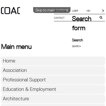
Skip to main content
LANGUAGE
Search
CONTACT
CATALÀ
ENGLISH
form
ESPAÑOL
Search
Main menu
Home
Association
Professional Support
Education & Employment
Architecture