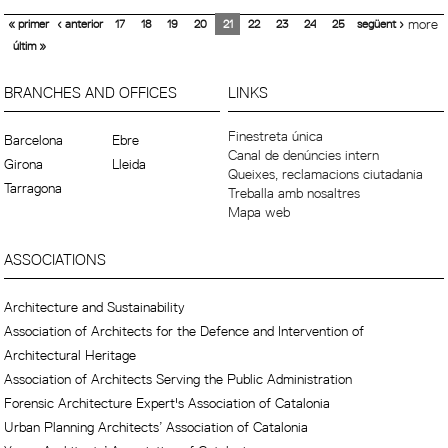
« primer
‹ anterior
17
18
19
20
21
22
23
24
25
següent ›
more
últim »
BRANCHES AND OFFICES
LINKS
Finestreta única
Barcelona
Ebre
Canal de denúncies intern
Girona
Lleida
Queixes, reclamacions ciutadania
Tarragona
Treballa amb nosaltres
Mapa web
ASSOCIATIONS
Architecture and Sustainability
Association of Architects for the Defence and Intervention of
Architectural Heritage
Association of Architects Serving the Public Administration
Forensic Architecture Expert's Association of Catalonia
Urban Planning Architects’ Association of Catalonia