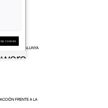
las cookies
LEY DE
URA PARA CATALUNYA
 ACCIÓN FRENTE A LA