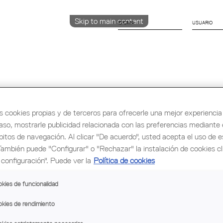
Skip to main content
IDIOMA
CATALÀ
ENGLISH
ESPAÑOL
rmación y Ocupación
Cultura
Congreso Mu
s cookies propias y de terceros para ofrecerle una mejor experiencia 
caso, mostrarle publicidad relacionada con las preferencias mediante e
bitos de navegación. Al clicar "De acuerdo", usted acepta el uso de e
También puede "Configurar" o "Rechazar" la instalación de cookies c
configuración". Puede ver la
Política de cookies
kies de funcionalidad
EL
EL COAC FIRMA UN CONVENIO
DEBATE SO
CON MICROSOFT
ESTRATEGIA
kies de rendimiento