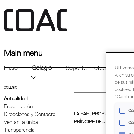
Main menu
Inicio
Colegio
Soporte Profesional
Fo
Utilizamo
y, en su 
de sus há
COLEGIO
cookies. 
"Cambiar 
Actualidad
Presentación
Coo
LA PAH, PROPUESTA PARA 
Direcciones y Contacto
PRÍNCIPE DE...
Ventanilla única
Coo
Transparencia