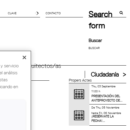
Search
CONTACTO
form
Buscar
ndial de Arquitectos/as
y servicio
l análisis
Ciudadanía
stas
Propers Actes
licando en
Thu, 03 Septiembre
11.00 h
PRESENTACIÓN DEL
ANTEPROYECTO DE...
De
Thu, 05 Noviembre
BRE NUEVAS
hasta
Fri, 06 Noviembre
¡RESÉRVATE LA
S DE...
FECHA!...