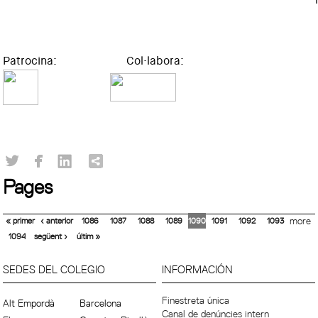
Patrocina: Col·labora:
Pages
« primer
‹ anterior
1086
1087
1088
1089
1090
1091
1092
1093
more
1094
següent ›
últim »
SEDES DEL COLEGIO
INFORMACIÓN
Finestreta única
Alt Empordà
Barcelona
Canal de denúncies intern