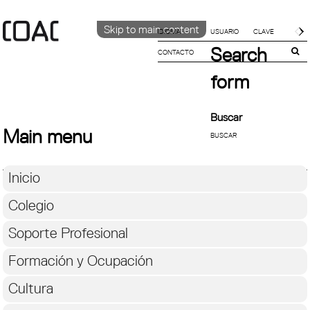
Skip to main content
IDIOMA
Search
CONTACTO
CATALÀ
ENGLISH
form
ESPAÑOL
Buscar
Main menu
Inicio
Colegio
Soporte Profesional
Formación y Ocupación
Cultura