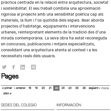
pràctica centrada en la relació entre arquitectura, societat
i sostenibilitat. El seu treball combina una aproximació
rigorosa al projecte amb una sensibilitat poètica cap als
materials, la llum i l’ús quotidià dels espais. Bear aborda
projectes d’habitatge, equipaments i intervencions
urbanes, reinterpretant elements de la tradició des d’una
mirada contemporània. La seva obra ha estat reconeguda
en concursos, publicacions i mitjans especialitzats,
consolidant una arquitectura atenta al context i a les
necessitats reals dels usuaris.​
Pages
« primer
‹ anterior
18
19
20
21
22
23
24
25
26
següent ›
more
últim »
SEDES DEL COLEGIO
INFORMACIÓN