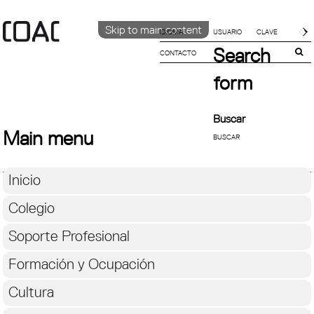
Skip to main content
IDIOMA
Search
CONTACTO
CATALÀ
ENGLISH
form
ESPAÑOL
Buscar
Main menu
Inicio
Colegio
Soporte Profesional
Formación y Ocupación
Cultura