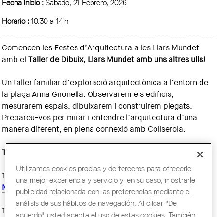
Fecha inicio :
Sabado, 21 Febrero, 2026
Horario :
10.30 a 14 h
Comencen les Festes d’Arquitectura a les Llars Mundet
amb el
Taller de Dibuix, Llars Mundet amb uns altres ulls!
Un taller familiar d’exploració arquitectònica a l’entorn de
la plaça Anna Gironella. Observarem els edificis,
mesurarem espais, dibuixarem i construirem plegats.
Prepareu-vos per mirar i entendre l’arquitectura d’una
manera diferent, en plena connexió amb Collserola.
TALLERS I ACTIVITATS:
Utilizamos cookies propias y de terceros para ofrecerle
10.30 h Visites guiades al recinte Llars Mundet
una mejor experiencia y servicio y, en su caso, mostrarle
Més informació i inscripcions
publicidad relacionada con las preferencias mediante el
análisis de sus hábitos de navegación. Al clicar "De
11-14 h Exposició “La volta catalana. De la tradició a la
acuerdo", usted acepta el uso de estas cookies. También