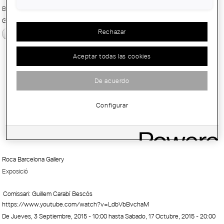
Barcelona
Gratuït
Rechazar
español
"Modernity(ies). Architecture in
Aceptar todas las cookies
Barcelona 1924-1975"
De acuerdo
Configurar
Roca Barcelona Gallery
Exposició
Comissari: Guillem Carabí Bescós
https://www.youtube.com/watch?v=LdbVbBvchaM
De
Jueves, 3 Septiembre, 2015 - 10:00
hasta
Sabado, 17 Octubre, 2015 - 20:00