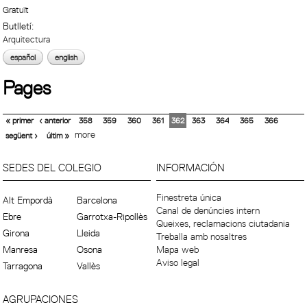
Gratuït
Butlletí:
Arquitectura
español
english
Pages
« primer
‹ anterior
358
359
360
361
362
363
364
365
366
more
següent ›
últim »
SEDES DEL COLEGIO
INFORMACIÓN
Finestreta única
Alt Empordà
Barcelona
Canal de denúncies intern
Ebre
Garrotxa-Ripollès
Queixes, reclamacions ciutadania
Girona
Lleida
Treballa amb nosaltres
Manresa
Osona
Mapa web
Aviso legal
Tarragona
Vallès
AGRUPACIONES