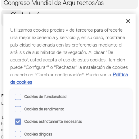
Congreso Mundial de Arquitectos/as
Ciudadanía
Utilizamos cookies propias y de terceros para ofrecerle
Exposició: Premis ei! Professional
una mejor experiencia y servicio y, en su caso, mostrarle
Edition
publicidad relacionada con las preferencias mediante el
análisis de sus hábitos de navegación. Al clicar "De
acuerdo", usted acepta el uso de estas cookies. También
puede "Configurar" o "Rechazar" la instalación de cookies
clicando en "Cambiar configuración". Puede ver la
Política
de cookies
ELISAVA Escola de Disseny i Enginyeria
Cookies de funcionalidad
Exposició
Cookies de rendimiento
ELISAVA Escola de Disseny i Enginyeria de Barcelona
Cookies estrictamente necesarias
http://www.elisava.net/ca/el-centre/actualitat/agenda/elisava-exposa-els-
millors-projectes-de-masters-i-postgraus
Cookies dirigidas
De
Martes, 15 Septiembre, 2015 - 18:00
hasta
Jueves, 5 Noviembre, 2015 - 21:00