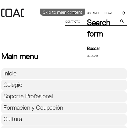
Skip to main content
IDIOMA
Search
CONTACTO
CATALÀ
ENGLISH
form
ESPAÑOL
Buscar
Main menu
Inicio
Colegio
Soporte Profesional
Formación y Ocupación
Cultura