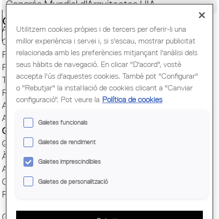
Congrés Mundial d'Arquitectes UIA
Ciutadania
Actualitat
Utilitzem cookies pròpies i de tercers per oferir-li una
millor experiència i servei i, si s'escau, mostrar publicitat
Capital Mundial BCN 2026
relacionada amb les preferències mitjançant l'anàlisi dels
Presentació
seus hàbits de navegació. En clicar "D'acord", vostè
Finestreta única
accepta l'ús d'aquestes cookies. També pot "Configurar"
Transparència
o "Rebutjar" la instal·lació de cookies clicant a "Canviar
Responsabilitat Social
configuració". Pot veure la
Política de cookies
ArquiEscola
Agrupacions
Galetes funcionals
Grups
Galetes de rendiment
Quotes i serveis
Àgora
Galetes imprescindibles
Avantatges COAC
Comunicació
Galetes de personalització
Reserva espai Sala
Grups de Treball