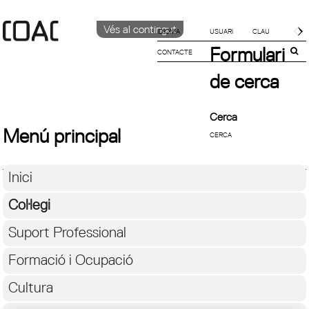
Vés al contingut
IDIOMA
Formulari
CONTACTE
CATALÀ
English
de cerca
ESPAÑOL
Cerca
Menú principal
Inici
Col·legi
Suport Professional
Formació i Ocupació
Cultura