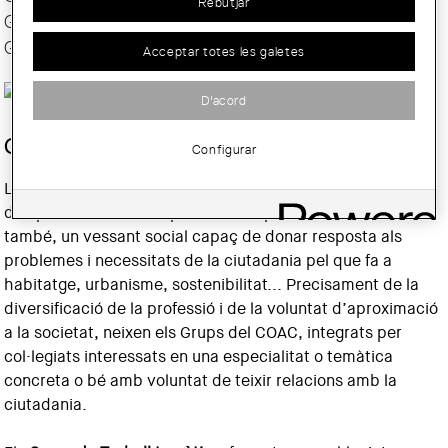
Rebutjar
Grups Territorials
Grups Oberts
Acceptar totes les galetes
D'acord
GRUPS
Configurar
L’arquitectura és una professió amb diversitat
d’expressions, amb experteses i especialitzacions. Té,
també, un vessant social capaç de donar resposta als
problemes i necessitats de la ciutadania pel que fa a
habitatge, urbanisme, sostenibilitat... Precisament de la
diversificació de la professió i de la voluntat d’aproximació
a la societat, neixen els Grups del COAC, integrats per
col·legiats interessats en una especialitat o temàtica
concreta o bé amb voluntat de teixir relacions amb la
ciutadania.