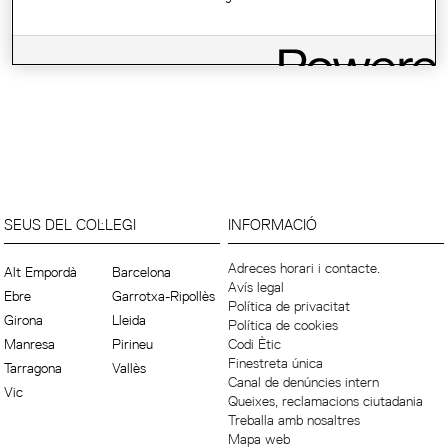
SEUS DEL COL·LEGI
INFORMACIÓ
Adreces horari i contacte.
Alt Empordà
Barcelona
Avís legal
Ebre
Garrotxa-Ripollès
Política de privacitat
Girona
Lleida
Política de cookies
Manresa
Pirineu
Codi Ètic
Finestreta única
Tarragona
Vallès
Canal de denúncies intern
Vic
Queixes, reclamacions ciutadania
Treballa amb nosaltres
Mapa web