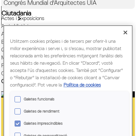
Congrés Mundial d'Arquitectes UIA
Ciutadania
Actes i Exposicions
Arxiu Històric
Arquitectura catalana
Utilitzem cookies pròpies i de tercers per oferir-li una
Biblioteca
millor experiència i servei i, si s'escau, mostrar publicitat
Quaderns
relacionada amb les preferències mitjançant l'anàlisi dels
Mostra d'Arquitectura
seus hàbits de navegació. En clicar "D'acord", vostè
Premis Arquitec. Girona
accepta l'ús d'aquestes cookies. També pot "Configurar"
Oficina del Paisatge
o "Rebutjar" la instal·lació de cookies clicant a "Canviar
Centre Obert d'Arquitectura
configuració". Pot veure la
Política de cookies
Galetes funcionals
EL COAC COORGANITZA DE NOU EL
Galetes de rendiment
PROGRAMA OBERT DE L'RCR
Galetes imprescindibles
SUMMER WORKSHOP
Galetes de personalització