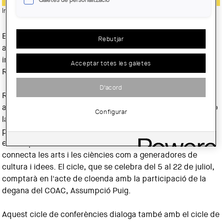
Imatge:
© RCR BUNKA Fundació Privada
El COAC coorganitza novament el Programa Obert que
Rebutjar
acompanya l'RCR Summer Workshop, un taller
internacional que cada estiu organitzen RCR Arquitectes i
Acceptar totes les galetes
RCR BUNKA Fundació Privada.
D'acord
RCR Talks és un cicle de conferències i converses sobre
arquitectura i paisatge, obertes al públic, que compta amb
Configurar
la participació de destacats artistes i professionals
provinents del món de l'arquitectura, la fotografia, les arts
escèniques, la dansa i el món audiovisual, entre d'altres, i
connecta les arts i les ciències com a generadores de
cultura i idees. El cicle, que se celebra del 5 al 22 de juliol,
comptarà en l'acte de cloenda amb la participació de la
degana del COAC, Assumpció Puig.
Aquest cicle de conferències dialoga també amb el cicle de