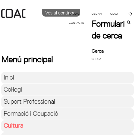
Vés al contingut
IDIOMA
Formulari
CONTACTE
CATALÀ
English
de cerca
Español
Cerca
Menú principal
Inici
Col·legi
Suport Professional
Formació i Ocupació
Cultura