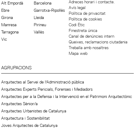
Adreces horari i contacte.
Alt Empordà
Barcelona
Avís legal
Ebre
Garrotxa-Ripollès
Política de privacitat
Girona
Lleida
Política de cookies
Manresa
Pirineu
Codi Ètic
Finestreta única
Tarragona
Vallès
Canal de denúncies intern
Vic
Queixes, reclamacions ciutadania
Treballa amb nosaltres
Mapa web
AGRUPACIONS
Arquitectes al Servei de l'Administració pública
Arquitectes Experts Pericials, Forenses i Mediadors
Arquitectes per a la Defensa i la Intervenció en el Patrimoni Arquitectònic
Arquitectes Sènior/a
Arquitectes Urbanistes de Catalunya
Arquitectura i Sostenibilitat
Joves Arquitectes de Catalunya