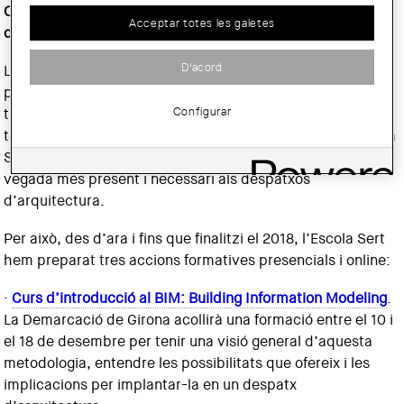
Consell Superior de Col·legis d’Arquitectes
Acceptar totes les galetes
d’Espanya
(CSCAE).
D'acord
L’entorn BIM està adquirint cada vegada més
protagonisme perquè permet establir una estratègia de
Configurar
treball col·laboratiu i multidisciplinar amb la qual dur a
terme totes les fases del projecte. Per això, des de l’Escola
Sert ens impliquem en la formació en aquest àmbit, cada
vegada més present i necessari als despatxos
d’arquitectura.
Per això, des d’ara i fins que finalitzi el 2018, l’Escola Sert
hem preparat tres accions formatives presencials i online:
·
Curs d’introducció al BIM: Building Information Modeling
.
La Demarcació de Girona acollirà una formació entre el 10 i
el 18 de desembre per tenir una visió general d’aquesta
metodologia, entendre les possibilitats que ofereix i les
implicacions per implantar-la en un despatx