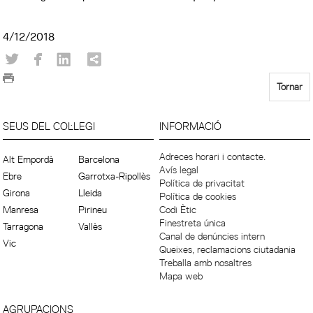
4/12/2018
Tornar
SEUS DEL COL·LEGI
INFORMACIÓ
Adreces horari i contacte.
Alt Empordà
Barcelona
Avís legal
Ebre
Garrotxa-Ripollès
Política de privacitat
Girona
Lleida
Política de cookies
Manresa
Pirineu
Codi Ètic
Finestreta única
Tarragona
Vallès
Canal de denúncies intern
Vic
Queixes, reclamacions ciutadania
Treballa amb nosaltres
Mapa web
AGRUPACIONS