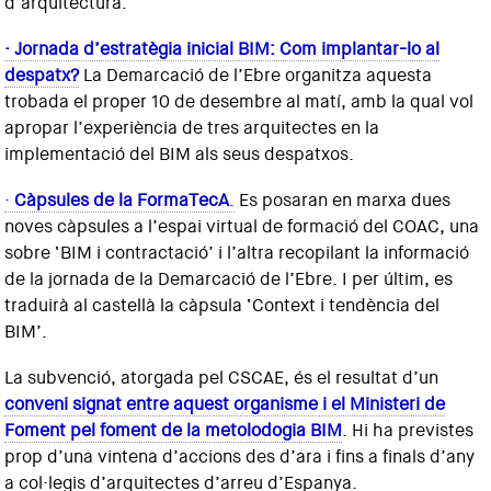
d’arquitectura.
· Jornada d’estratègia inicial BIM: Com implantar-lo al
despatx?
La Demarcació de l’Ebre organitza aquesta
trobada el proper 10 de desembre al matí, amb la qual vol
apropar l’experiència de tres arquitectes en la
implementació del BIM als seus despatxos.
·
Càpsules de la FormaTecA
.
Es posaran en marxa dues
noves càpsules a l’espai virtual de formació del COAC, una
sobre ‘BIM i contractació’ i l’altra recopilant la informació
de la jornada de la Demarcació de l’Ebre. I per últim, es
traduirà al castellà la càpsula ‘Context i tendència del
BIM’.
La subvenció, atorgada pel CSCAE, és el resultat d’un
conveni signat entre aquest organisme i el Ministeri de
Foment pel foment de la metolodogia BIM
. Hi ha previstes
prop d’una vintena d’accions des d’ara i fins a finals d’any
a col·legis d’arquitectes d’arreu d’Espanya.