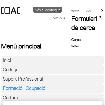
Vés al contingut
IDIOMA
Formulari
CONTACTE
CATALÀ
English
de cerca
ESPAÑOL
Cerca
Menú principal
Inici
Col·legi
Suport Professional
Formació i Ocupació
Cultura