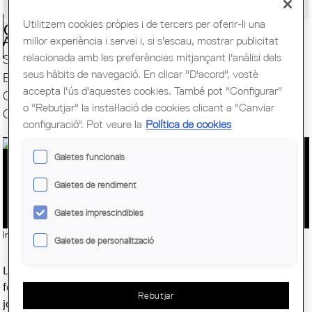
Congrés Mundial d'Arquitectes UIA
Utilitzem cookies pròpies i de tercers per oferir-li una
Ciutadania
millor experiència i servei i, si s'escau, mostrar publicitat
Actualitat
relacionada amb les preferències mitjançant l'anàlisi dels
Servei d'ocupació
seus hàbits de navegació. En clicar "D'acord", vostè
Escola Sert. Formació
accepta l'ús d'aquestes cookies. També pot "Configurar"
Campus Virtual. Moodle
o "Rebutjar" la instal·lació de cookies clicant a "Canviar
Campus d’Empresa. Jornades Tècniques
configuració". Pot veure la
Política de cookies
Galetes funcionals
L’ESCOLA SERT IMPULSA EL BIM AMB
Galetes de rendiment
FORMACIÓ PRESENCIAL I ONLINE
Galetes imprescindibles
Imatge:
© Col·legi d'Arquitectes de Catalunya (COAC)
Galetes de personalització
L’
Escola Sert del COAC
posa en marxa un programa de
formació presencial i online sobre BIM amb cursos,
Rebutjar
jornades i càpsules formatives gràcies a una subvenció del