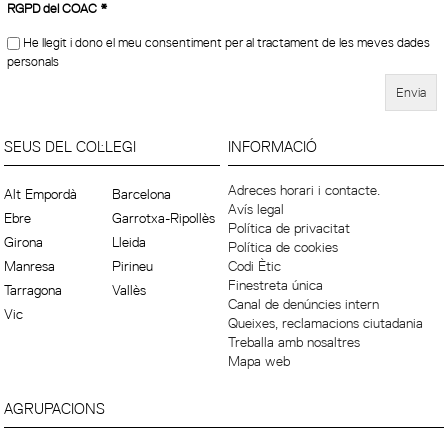
RGPD del COAC
*
He llegit i dono el meu consentiment per al tractament de les meves dades
personals
SEUS DEL COL·LEGI
INFORMACIÓ
Adreces horari i contacte.
Alt Empordà
Barcelona
Avís legal
Ebre
Garrotxa-Ripollès
Política de privacitat
Girona
Lleida
Política de cookies
Manresa
Pirineu
Codi Ètic
Finestreta única
Tarragona
Vallès
Canal de denúncies intern
Vic
Queixes, reclamacions ciutadania
Treballa amb nosaltres
Mapa web
AGRUPACIONS