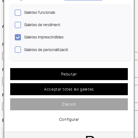
Galetes funcionals
Arquitecte
Galetes de rendiment
Galetes imprescindibles
Nom
*
Galetes de personalització
Nom professional
*
Rebutjar
Acceptar totes les galetes
Persona de contacte
*
D'acord
Configurar
Email
*