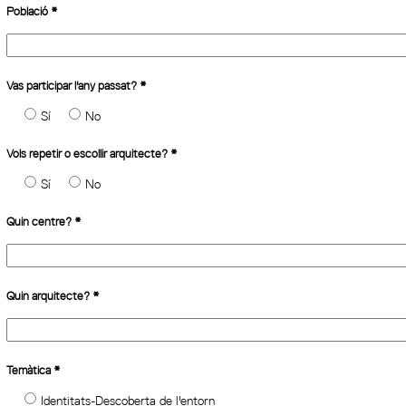
Població
*
Vas participar l'any passat?
*
Sí
No
Vols repetir o escollir arquitecte?
*
Sí
No
Quin centre?
*
Quin arquitecte?
*
Temàtica
*
Identitats-Descoberta de l'entorn