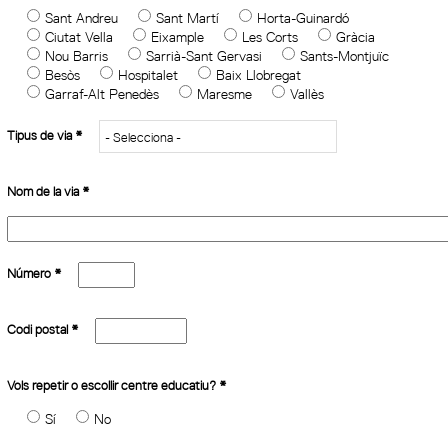
Sant Andreu
Sant Martí
Horta-Guinardó
Ciutat Vella
Eixample
Les Corts
Gràcia
Nou Barris
Sarrià-Sant Gervasi
Sants-Montjuïc
Besòs
Hospitalet
Baix Llobregat
Garraf-Alt Penedès
Maresme
Vallès
Tipus de via
*
Nom de la via
*
Número
*
Codi postal
*
Vols repetir o escollir centre educatiu?
*
Sí
No