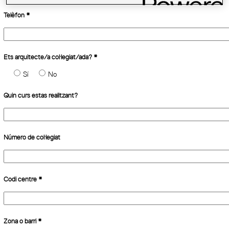
Telèfon
*
Ets arquitecte/a col·legiat/ada?
*
Sí
No
Quin curs estas realitzant?
Número de col·legiat
Codi centre
*
Zona o barri
*