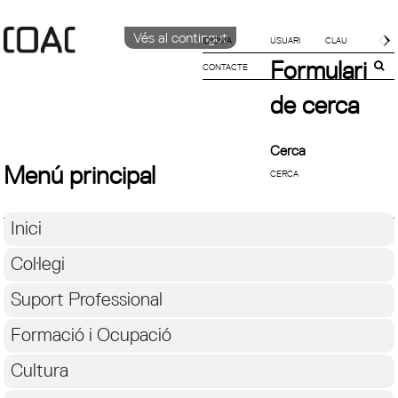
Vés al contingut
IDIOMA
Formulari
CONTACTE
CATALÀ
ENGLISH
de cerca
ESPAÑOL
Cerca
Menú principal
Inici
Col·legi
Suport Professional
Formació i Ocupació
Cultura