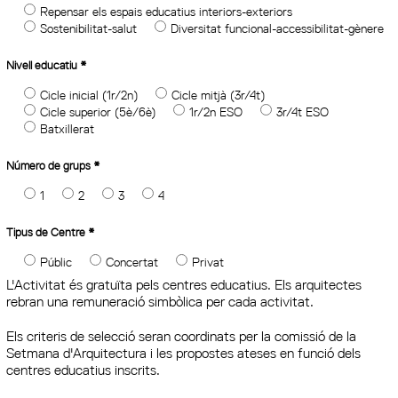
Repensar els espais educatius interiors-exteriors
Sostenibilitat-salut
Diversitat funcional-accessibilitat-gènere
Nivell educatiu
*
Cicle inicial (1r/2n)
Cicle mitjà (3r/4t)
Cicle superior (5è/6è)
1r/2n ESO
3r/4t ESO
Batxillerat
Número de grups
*
1
2
3
4
Tipus de Centre
*
Públic
Concertat
Privat
L'Activitat és gratuïta pels centres educatius. Els arquitectes
rebran una remuneració simbòlica per cada activitat.
Els criteris de selecció seran coordinats per la comissió de la
Setmana d'Arquitectura i les propostes ateses en funció dels
centres educatius inscrits.