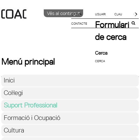
Vés al contingut
IDIOMA
Formulari
CONTACTE
CATALÀ
English
de cerca
ESPAÑOL
Cerca
Menú principal
Inici
Col·legi
Suport Professional
Formació i Ocupació
Cultura