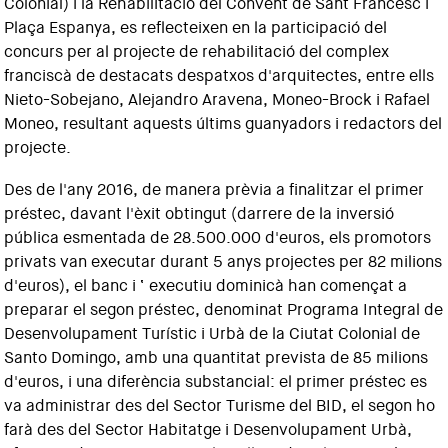
Colonial) i la Rehabilitació del Convent de Sant Francesc i
Plaça Espanya, es reflecteixen en la participació del
concurs per al projecte de rehabilitació del complex
franciscà de destacats despatxos d'arquitectes, entre ells
Nieto-Sobejano, Alejandro Aravena, Moneo-Brock i Rafael
Moneo, resultant aquests últims guanyadors i redactors del
projecte.
Des de l'any 2016, de manera prèvia a finalitzar el primer
préstec, davant l'èxit obtingut (darrere de la inversió
pública esmentada de 28.500.000 d'euros, els promotors
privats van executar durant 5 anys projectes per 82 milions
d'euros), el banc i ‘ executiu dominicà han començat a
preparar el segon préstec, denominat Programa Integral de
Desenvolupament Turístic i Urbà de la Ciutat Colonial de
Santo Domingo, amb una quantitat prevista de 85 milions
d'euros, i una diferència substancial: el primer préstec es
va administrar des del Sector Turisme del BID, el segon ho
farà des del Sector Habitatge i Desenvolupament Urbà,