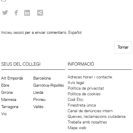
Inicieu sessió
per a enviar comentaris
Español
Tornar
SEUS DEL COL·LEGI
INFORMACIÓ
Adreces horari i contacte.
Alt Empordà
Barcelona
Avís legal
Ebre
Garrotxa-Ripollès
Política de privacitat
Girona
Lleida
Política de cookies
Manresa
Pirineu
Codi Ètic
Finestreta única
Tarragona
Vallès
Canal de denúncies intern
Vic
Queixes, reclamacions ciutadania
Treballa amb nosaltres
Mapa web