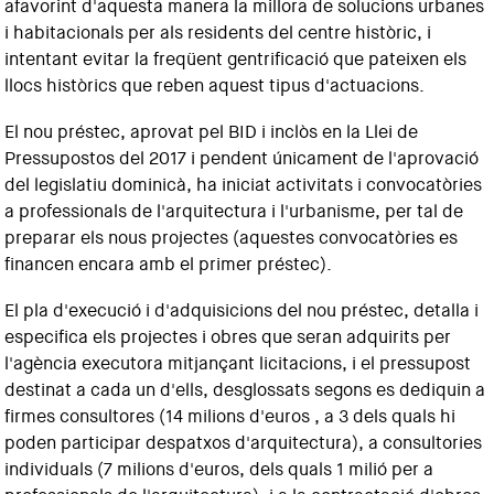
afavorint d'aquesta manera la millora de solucions urbanes
i habitacionals per als residents del centre històric, i
intentant evitar la freqüent gentrificació que pateixen els
llocs històrics que reben aquest tipus d'actuacions.
El nou préstec, aprovat pel BID i inclòs en la Llei de
Pressupostos del 2017 i pendent únicament de l'aprovació
del legislatiu dominicà, ha iniciat activitats i convocatòries
a professionals de l'arquitectura i l'urbanisme, per tal de
preparar els nous projectes (aquestes convocatòries es
financen encara amb el primer préstec).
El pla d'execució i d'adquisicions del nou préstec, detalla i
especifica els projectes i obres que seran adquirits per
l'agència executora mitjançant licitacions, i el pressupost
destinat a cada un d'ells, desglossats segons es dediquin a
firmes consultores (14 milions d'euros , a 3 dels quals hi
poden participar despatxos d'arquitectura), a consultories
individuals (7 milions d'euros, dels quals 1 milió per a