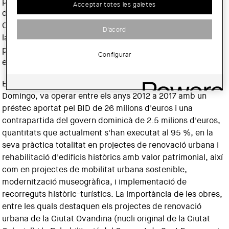
proper préstec que donarà continuïtat als treballs que
Acceptar totes les galetes
durant els últims anys s'han desenvolupat a la Ciutat
Colonial de Santo Domingo, Patrimoni de la Humanitat per
D'acord
la UNESCO i Primada d'Amèrica, en els quals hem pogut
participar constatant l'actuació de diversos professionals i
Configurar
empreses espanyoles i catalanes.
El Programa de Foment al Turisme Ciutat Colonial Santo
Domingo, va operar entre els anys 2012 a 2017 amb un
préstec aportat pel BID de 26 milions d'euros i una
contrapartida del govern dominicà de 2.5 milions d'euros,
quantitats que actualment s'han executat al 95 %, en la
seva pràctica totalitat en projectes de renovació urbana i
rehabilitació d'edificis històrics amb valor patrimonial, així
com en projectes de mobilitat urbana sostenible,
modernització museogràfica, i implementació de
recorreguts històric-turístics. La importància de les obres,
entre les quals destaquen els projectes de renovació
urbana de la Ciutat Ovandina (nucli original de la Ciutat