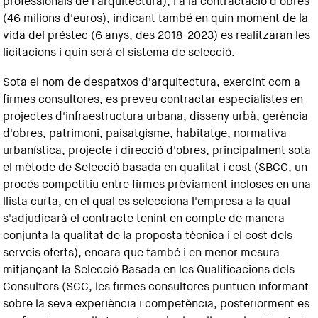
professionals de l'arquitectura), i a la contractació d'obres
(46 milions d'euros), indicant també en quin moment de la
vida del préstec (6 anys, des 2018-2023) es realitzaran les
licitacions i quin serà el sistema de selecció.
Sota el nom de despatxos d'arquitectura, exercint com a
firmes consultores, es preveu contractar especialistes en
projectes d'infraestructura urbana, disseny urbà, gerència
d'obres, patrimoni, paisatgisme, habitatge, normativa
urbanística, projecte i direcció d'obres, principalment sota
el mètode de Selecció basada en qualitat i cost (SBCC, un
procés competitiu entre firmes prèviament incloses en una
llista curta, en el qual es selecciona l'empresa a la qual
s'adjudicarà el contracte tenint en compte de manera
conjunta la qualitat de la proposta tècnica i el cost dels
serveis oferts), encara que també i en menor mesura
mitjançant la Selecció Basada en les Qualificacions dels
Consultors (SCC, les firmes consultores puntuen informant
sobre la seva experiència i competència, posteriorment es