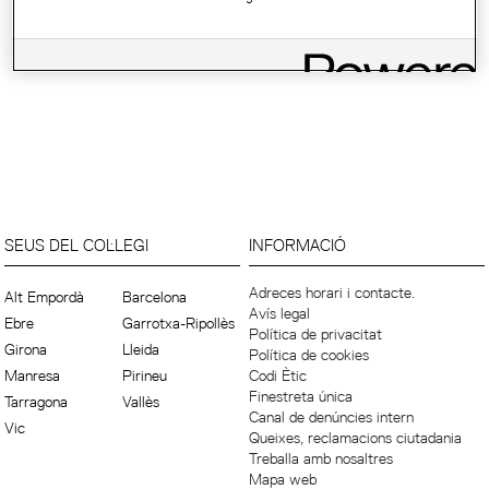
SEUS DEL COL·LEGI
INFORMACIÓ
Adreces horari i contacte.
Alt Empordà
Barcelona
Avís legal
Ebre
Garrotxa-Ripollès
Política de privacitat
Girona
Lleida
Política de cookies
Manresa
Pirineu
Codi Ètic
Finestreta única
Tarragona
Vallès
Canal de denúncies intern
Vic
Queixes, reclamacions ciutadania
Treballa amb nosaltres
Mapa web