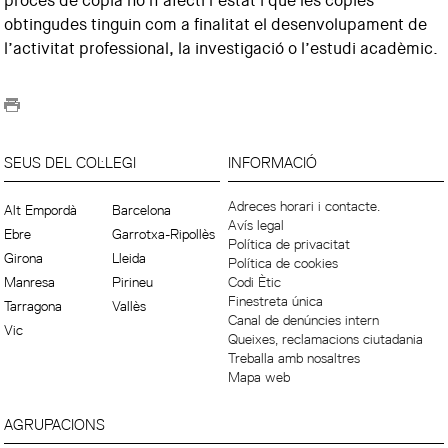
procés de còpia no n’afecti l’estat i que les còpies
obtingudes tinguin com a finalitat el desenvolupament de
l’activitat professional, la investigació o l’estudi acadèmic.
SEUS DEL COL·LEGI
INFORMACIÓ
Adreces horari i contacte.
Alt Empordà
Barcelona
Avís legal
Ebre
Garrotxa-Ripollès
Política de privacitat
Girona
Lleida
Política de cookies
Manresa
Pirineu
Codi Ètic
Finestreta única
Tarragona
Vallès
Canal de denúncies intern
Vic
Queixes, reclamacions ciutadania
Treballa amb nosaltres
Mapa web
AGRUPACIONS