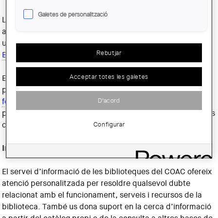
Galetes de personalització
L’accés a les biblioteques del COAC és lliure per als
arquitectes col·legiats als col·legis d’Espanya i per als
usuaris amb altres vinculacions amb el COAC.
Vegeu els
Rebutjar
Estatuts
.
Acceptar totes les galetes
Els arquitectes del COAC poden autoritzar a altres
persones a usar la biblioteca en nom seu (utilitzeu aquest
D'acord
formulari
). La resta d’usuaris tenen accés restringit. Cal
posar-se en contacte amb cada
biblioteca
per saber-ne les
Configurar
condicions.
Informació bibliogràfica
El servei d’informació de les biblioteques del COAC ofereix
atenció personalitzada per resoldre qualsevol dubte
relacionat amb el funcionament, serveis i recursos de la
biblioteca. També us dona suport en la cerca d’informació