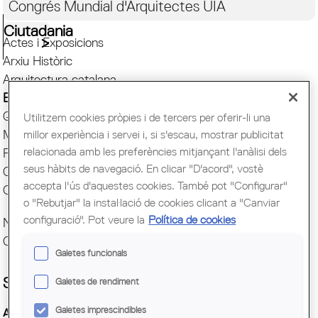
Congrés Mundial d'Arquitectes UIA
Ciutadania
Actes i Exposicions
Arxiu Històric
Arquitectura catalana
Biblioteca
Quaderns
Utilitzem cookies pròpies i de tercers per oferir-li una
Mostra d'Arquitectura
millor experiència i servei i, si s'escau, mostrar publicitat
relacionada amb les preferències mitjançant l'anàlisi dels
Premis Arquitec. Girona
seus hàbits de navegació. En clicar "D'acord", vostè
Oficina del Paisatge
accepta l'ús d'aquestes cookies. També pot "Configurar"
Centre Obert d'Arquitectura
o "Rebutjar" la instal·lació de cookies clicant a "Canviar
configuració". Pot veure la
Política de cookies
Novetats bibliogràfiques
Cataleg Biblioteca
Galetes funcionals
SERVEIS DE LA BIBLIOTECA
Galetes de rendiment
Galetes imprescindibles
Accés i consulta