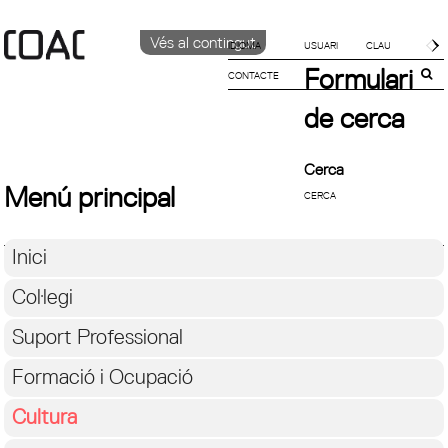
Vés al contingut
IDIOMA
Formulari
CONTACTE
CATALÀ
English
de cerca
ESPAÑOL
Cerca
Menú principal
Inici
Col·legi
Suport Professional
Formació i Ocupació
Cultura