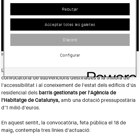
CONVOCATÒRIA 2018 D'AJUTS PER
Rebutjar
REHABILITAR EN MATÈRIA
Acceptar totes les galetes
D’ACCESSIBILITAT EDIFICIS DEL PARC
PÚBLIC D’HABITATGES
D'acord
Imatge:
© La Guineueta. Ajuntament de Barcelona
Configurar
La Generalitat de Catalunya ha obert una nova
convocatòria de subvencions destinades a la millora de
l'accessibilitat i al coneixement de l'estat dels edificis d'ús
residencial dels
barris gestionats per l'Agència de
l'Habitatge de Catalunya,
amb una dotació pressupostària
d’1 milió d'euros.
En aquest sentit, la convocatòria, feta pública el 18 de
maig, contempla tres línies d'actuació: