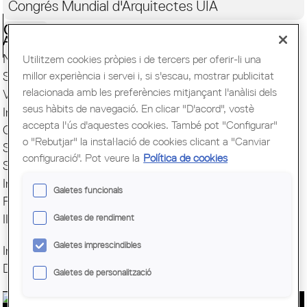
Congrés Mundial d'Arquitectes UIA
Ciutadania
Actualitat
Next Generation
Utilitzem cookies pròpies i de tercers per oferir-li una
millor experiència i servei i, si s'escau, mostrar publicitat
Secretaria
relacionada amb les preferències mitjançant l'anàlisi dels
Visat, IITs i Registre
seus hàbits de navegació. En clicar "D'acord", vostè
Informació Tècnica OCT
accepta l'ús d'aquestes cookies. També pot "Configurar"
Concursos OCP
o "Rebutjar" la instal·lació de cookies clicant a "Canviar
Suport Jurídic
configuració". Pot veure la
Política de cookies
Suport Informàtic
Internacional
Galetes funcionals
Fes la teva consulta
IITS
Galetes de rendiment
Galetes imprescindibles
Inici a la professió
Descarbonitzant l'Arquitectura
Galetes de personalització