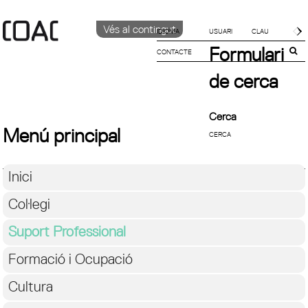
Vés al contingut
IDIOMA
Formulari
CONTACTE
CATALÀ
English
de cerca
ESPAÑOL
Cerca
Menú principal
Inici
Col·legi
Suport Professional
Formació i Ocupació
Cultura