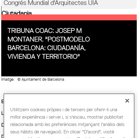
Congrés Mundial d'Arquitectes UIA
Ciutadania
TRIBUNA COAC: JOSEP M
MONTANER. "POSTMODELO
BARCELONA: CIUDADANÍA,
VIVIENDA Y TERRITORIO"
Imatge:
© Ajuntament de Barcelona
Entitat Organitzadora :
COAC
Utilitzem cookies pròpies i de tercers per oferir-li una
Lloc:
Sala de Actos del COAC
millor experiència i servei i, si s'escau, mostrar publicitat
relacionada amb les preferències mitjançant l'anàlisi dels
Demarcació :
Barcelona
seus hàbits de navegació. En clicar "D'acord", vostè
Data inici :
Dijous, 10 novembre, 2016