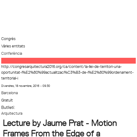
Congrés
Vàries entitats
Conferència
http://congresarquitectura2016.org/ca/content/la-llei-de-territori-una-
oportunitat-l%E2%80%99actualitzaci%C3%B3-de-l%E2%80%99ordenament-
territorial-i
Divendres, 18 novembre, 2016 - 09:30
Barcelona
Gratuït
Butlletí:
Arquitectura
Lecture by Jaume Prat - Motion
Frames From the Edge of a