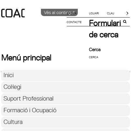
Vés al contingut
IDIOMA
Formulari
CONTACTE
CATALÀ
ENGLISH
de cerca
ESPAÑOL
Cerca
Menú principal
Inici
Col·legi
Suport Professional
Formació i Ocupació
Cultura