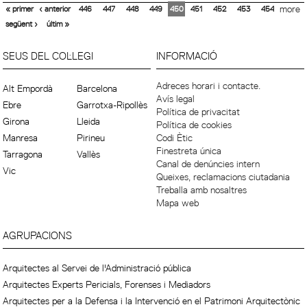
« primer
‹ anterior
446
447
448
449
450
451
452
453
454
more
següent ›
últim »
SEUS DEL COL·LEGI
INFORMACIÓ
Adreces horari i contacte.
Alt Empordà
Barcelona
Avís legal
Ebre
Garrotxa-Ripollès
Política de privacitat
Girona
Lleida
Política de cookies
Manresa
Pirineu
Codi Ètic
Finestreta única
Tarragona
Vallès
Canal de denúncies intern
Vic
Queixes, reclamacions ciutadania
Treballa amb nosaltres
Mapa web
AGRUPACIONS
Arquitectes al Servei de l'Administració pública
Arquitectes Experts Pericials, Forenses i Mediadors
Arquitectes per a la Defensa i la Intervenció en el Patrimoni Arquitectònic