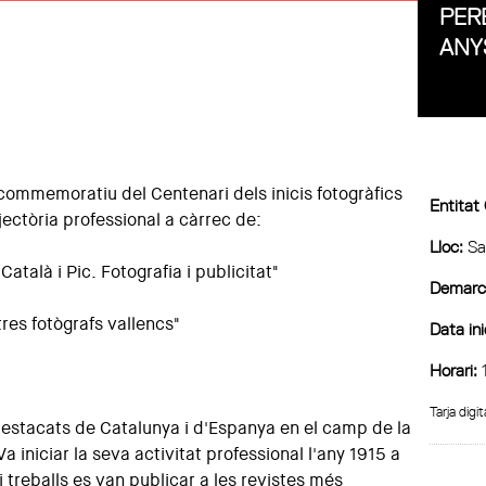
PERE
ANY
te commemoratiu del Centenari dels inicis fotogràfics
Entitat
ectòria professional a càrrec de:
Lloc:
Sa
talà i Pic. Fotografia i publicitat"
Demarca
tres fotògrafs vallencs"
Data ini
Horari:
1
Tarja digit
destacats de Catalunya i d'Espanya en el camp de la
 iniciar la seva activitat professional l'any 1915 a
i treballs es van publicar a les revistes més