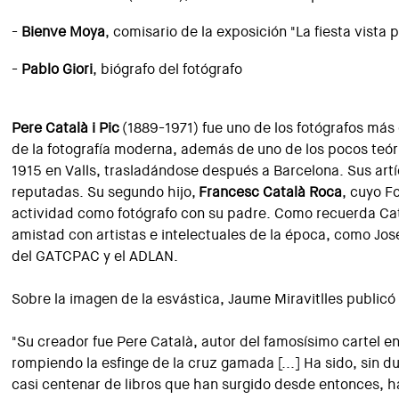
-
Bienve Moya
, comisario de la exposición "La fiesta vista p
-
Pablo Giori
, biógrafo del fotógrafo
Pere Català i Pic
(1889-1971) fue uno de los fotógrafos má
de la fotografía moderna, además de uno de los pocos teóric
1915 en Valls, trasladándose después a Barcelona. Sus artí
reputadas. Su segundo hijo,
Francesc Català Roca
, cuyo F
actividad como fotógrafo con su padre. Como recuerda Cat
amistad con artistas e intelectuales de la época, como Jos
del GATCPAC y el ADLAN.
Sobre la imagen de la esvástica, Jaume Miravitlles publicó
"Su creador fue Pere Català, autor del famosísimo cartel e
rompiendo la esfinge de la cruz gamada [...] Ha sido, sin d
casi centenar de libros que han surgido desde entonces, h