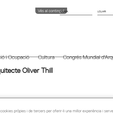
Vés al contingut
IDIOMA
CATALÀ
ENGLISH
ESPAÑOL
ió i Ocupació
Cultura
Congrés Mundial d'Arq
uitecte Oliver Thill
cookies pròpies i de tercers per oferir-li una millor experiència i servei 