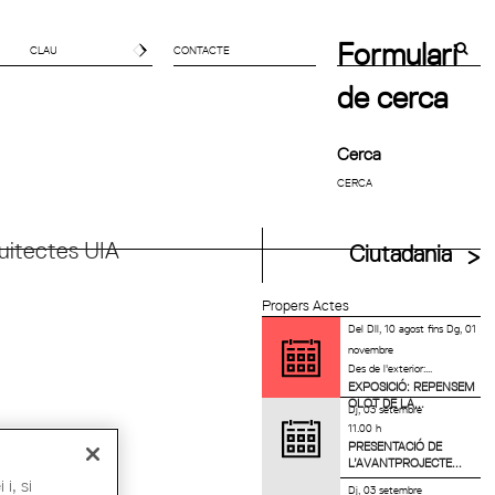
Formulari
CONTACTE
de cerca
Cerca
uitectes UIA
Ciutadania
Propers Actes
Del
Dll, 10 agost
fins
Dg, 01
novembre
Des de l'exterior:...
EXPOSICIÓ: REPENSEM
OLOT DE LA...
Dj, 03 setembre
11.00 h
PRESENTACIÓ DE
L’AVANTPROJECTE...
i, si
Dj, 03 setembre