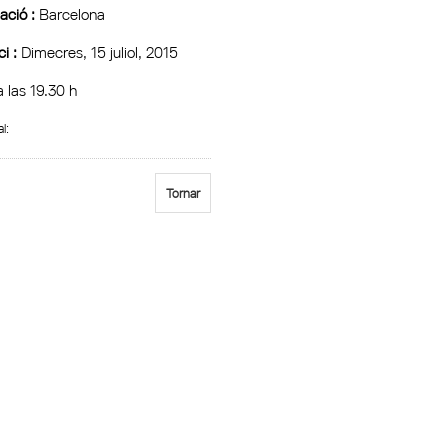
ció :
Barcelona
ci :
Dimecres, 15 juliol, 2015
 las 19.30 h
al:
Tornar