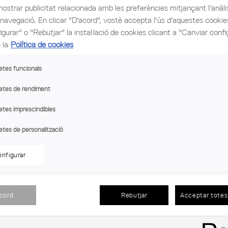
mostrar publicitat relacionada amb les preferències mitjançant l'anàli
 navegació. En clicar "D'acord", vostè accepta l'ús d'aquestes cooki
gurar" o "Rebutjar" la instal·lació de cookies clicant a "Canviar confi
 la
Política de cookies
ssicism-doliver-thill/
etes funcionals
etes de rendiment
etes imprescindibles
s Pilot
etes de personalització
nfigurar
acord
Rebutjar
Acceptar totes 