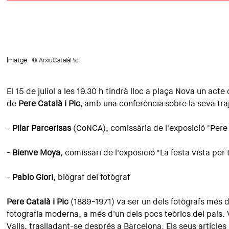
Imatge:
© ArxiuCatalàPic
El 15 de juliol a les 19.30 h tindrà lloc a plaça Nova un ac
de
Pere Català i Pic
,
amb una conferència sobre la seva traj
-
Pilar Parcerisas
(CoNCA), comissària de l'exposició "Pere Ca
-
Bienve Moya
, comissari de l'exposició "La festa vista per 
-
Pablo Giori
, biògraf del fotògraf
Pere Català i Pic
(1889-1971) va ser un dels fotògrafs més 
fotografia moderna, a més d'un dels pocs teòrics del país. Va
Valls, traslladant-se després a Barcelona. Els seus articles 