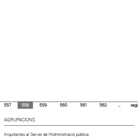
557
558
559
560
561
562
…
seg
AGRUPACIONS
Arquitectes al Servei de l'Administració pública