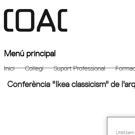
Menú principal
Inici
Col·legi
Suport Professional
Formac
Conferència "Ikea classicism" de l'arq
Utilitzem 