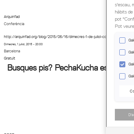
s'escau, 
hàbits de
Arquinfad
pot "Confi
Conferència
Pot veure
http://arquinfad.org/blog/2015/06/16/dimecres-1-de-juliol-conferencia-ikea-cla
Gal
Dimecres, 1 juliol, 2015 - 20:00
Barcelona
Gal
Gratuït
Gal
Busques pis? PechaKucha especial Pi
Gal
Co
D'