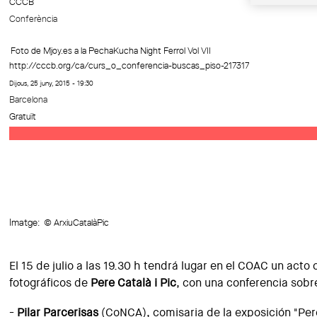
CCCB
Conferència
Foto de Mjoy.es a la PechaKucha Night Ferrol Vol VII
http://cccb.org/ca/curs_o_conferencia-buscas_piso-217317
Dijous, 25 juny, 2015 - 19:30
Barcelona
Gratuït
Imatge:
© ArxiuCatalàPic
El 15 de julio a las 19.30 h tendrá lugar en el COAC un act
fotográficos de
Pere Català i Pic
, con una conferencia sobre
-
Pilar Parcerisas
(CoNCA), comisaria de la exposición "Pere