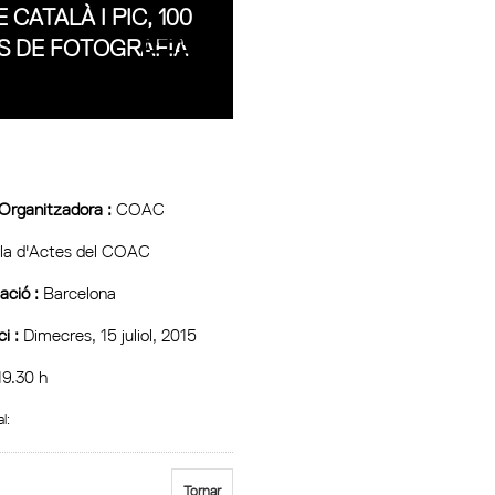
 CATALÀ I PIC, 100
S DE FOTOGRAFIA
 Organitzadora :
COAC
la d'Actes del COAC
ció :
Barcelona
ci :
Dimecres, 15 juliol, 2015
9.30 h
al:
Tornar