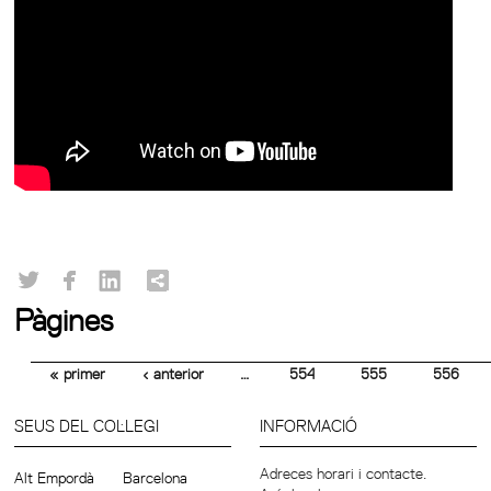
Pàgines
« primer
‹ anterior
…
554
555
556
SEUS DEL COL·LEGI
INFORMACIÓ
Adreces horari i contacte.
Alt Empordà
Barcelona