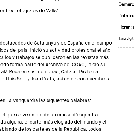
Demarca
or tres fotógrafos de Valls"
Data ini
Horari:
a
Tarja digit
s destacados de Catalunya y de España en el campo
os del país. Inició su actividad profesional el año
culos y trabajos se publicaron en las revistas más
ondo forma parte del Archivo del COAC, inició su
alà Roca en sus memorias, Català i Pic tenía
ep Lluís Sert y Joan Prats, así como con miembros
 en La Vanguardia las siguientes palabras:
n el que se ve un pie de un mosso d'esquadra
uda alguna, el cartel más elogiado del mundo y el
ablando de los carteles de la República, todos