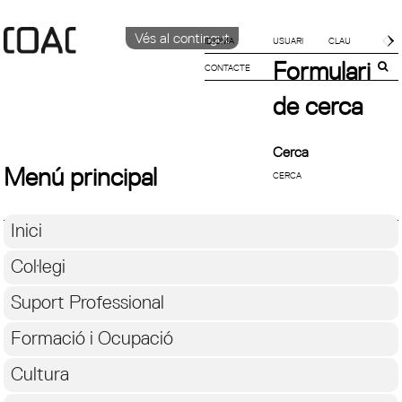
Vés al contingut
IDIOMA
Formulari
CONTACTE
CATALÀ
ENGLISH
de cerca
ESPAÑOL
Cerca
Menú principal
Inici
Col·legi
Suport Professional
Formació i Ocupació
Cultura