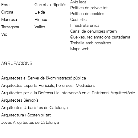
Avís legal
Ebre
Garrotxa-Ripollès
Política de privacitat
Girona
Lleida
Política de cookies
Manresa
Pirineu
Codi Ètic
Finestreta única
Tarragona
Vallès
Canal de denúncies intern
Vic
Queixes, reclamacions ciutadania
Treballa amb nosaltres
Mapa web
AGRUPACIONS
Arquitectes al Servei de l'Administració pública
Arquitectes Experts Pericials, Forenses i Mediadors
Arquitectes per a la Defensa i la Intervenció en el Patrimoni Arquitectònic
Arquitectes Sènior/a
Arquitectes Urbanistes de Catalunya
Arquitectura i Sostenibilitat
Joves Arquitectes de Catalunya