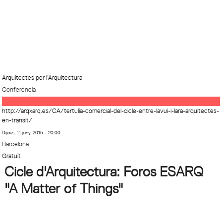
Arquitectes per l’Arquitectura
Conferència
http://arqxarq.es/CA/tertulia-comercial-del-cicle-entre-lavui-i-lara-arquitectes-
en-transit/
Dijous, 11 juny, 2015 - 20:00
Barcelona
Gratuït
Cicle d'Arquitectura: Foros ESARQ
"A Matter of Things"