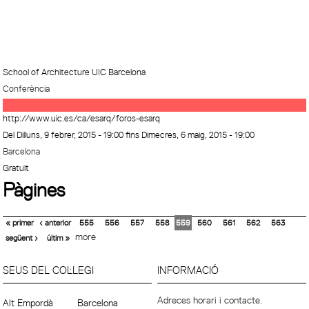
School of Architecture UIC Barcelona
Conferència
http://www.uic.es/ca/esarq/foros-esarq
Del
Dilluns, 9 febrer, 2015 - 19:00
fins
Dimecres, 6 maig, 2015 - 19:00
Barcelona
Gratuït
Pàgines
« primer
‹ anterior
555
556
557
558
559
560
561
562
563
more
següent ›
últim »
SEUS DEL COL·LEGI
INFORMACIÓ
Adreces horari i contacte.
Alt Empordà
Barcelona