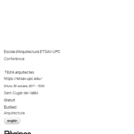
Escola d'Arquitectura ETSAV-UPC
Conferència
TEd’A arquitectes
https://etsav.upc.edu/
Dilluns, 30 octubre, 2017 - 13:00
Sant Cugat del Vallès
Gratuït
Butlletí:
Arquitectura
english