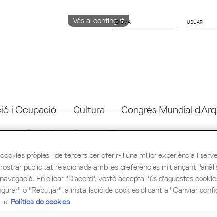
Vés al contingut
IDIOMA
CATALÀ
ENGLISH
ESPAÑOL
ió i Ocupació
Cultura
Congrés Mundial d'Arq
 for Building Design"
cookies pròpies i de tercers per oferir-li una millor experiència i servei 
mostrar publicitat relacionada amb les preferències mitjançant l'anàli
 navegació. En clicar "D'acord", vostè accepta l'ús d'aquestes cooki
gurar" o "Rebutjar" la instal·lació de cookies clicant a "Canviar confi
 la
Política de cookies