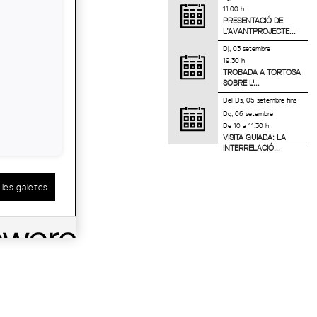
11.00 h
PRESENTACIÓ DE
L’AVANTPROJECTE...
Dj, 03 setembre
19.30 h
TROBADA A TORTOSA
SOBRE L'...
Del
Ds, 05 setembre
fins
Dg, 06 setembre
De 10 a 11.30 h
VISITA GUIADA: LA
INTERRELACIÓ...
les galetes