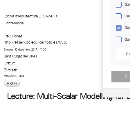
Gal
Escola d'Arquitectura ETSAV-UPC
Gal
Conferència
Gal
Paul Poinet
Gal
http://etsav.upc.edu/ca/noticies/8536
Dimarts, 12 desembre, 2017 - 11:00
Co
Sant Cugat del Vallès
Gratuït
Butlletí:
Arquitectura
D'
english
Lecture: Multi-Scalar Modelling for 