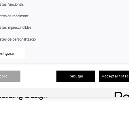
etes funcionals
etes de rendiment
etes imprescindibles
etes de personalització
nfigurar
acord
Rebutjar
Acceptar totes 
Building Design