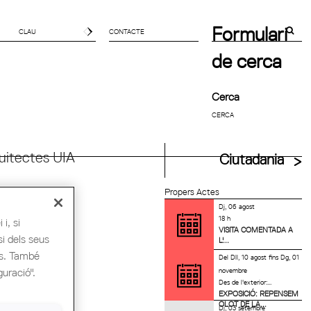
Formulari
CONTACTE
de cerca
Cerca
uitectes UIA
Ciutadania
Propers Actes
Dj, 06 agost
18 h
i, si
VISITA COMENTADA A
si dels seus
L'...
es. També
Del
Dll, 10 agost
fins
Dg, 01
novembre
guració".
Des de l'exterior:...
EXPOSICIÓ: REPENSEM
OLOT DE LA...
Dj, 03 setembre