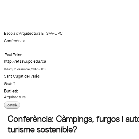
Escola d'Arquitectura ETSAV-UPC
Conferència
Paul Poinet
http://etsav.upc.edu/ca
Dilluns, 11 desembre, 2017 - 11:00
Sant Cugat del Vallès
Gratuït
Butlletí:
Arquitectura
català
Conferència: Càmpings, furgos i auto
turisme sostenible?