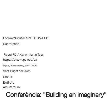
Escola d'Arquitectura ETSAV-UPC
Conferència
Ricard Pié / Xavier Martín Tost
https://etsav.upc.edu/ca
Dijous, 16 novembre, 2017 - 10:30
Sant Cugat del Vallès
Gratuït
Butlletí:
Arquitectura
Conferència: "Building an imaginary"