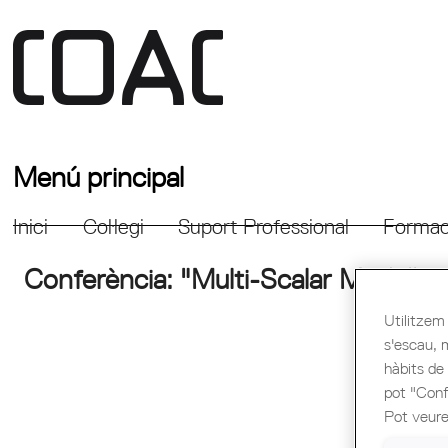
Menú principal
Inici
Col·legi
Suport Professional
Formac
Conferència: "Multi-Scalar Modelling
Utilitzem 
s'escau, 
hàbits de
pot "Confi
Pot veure