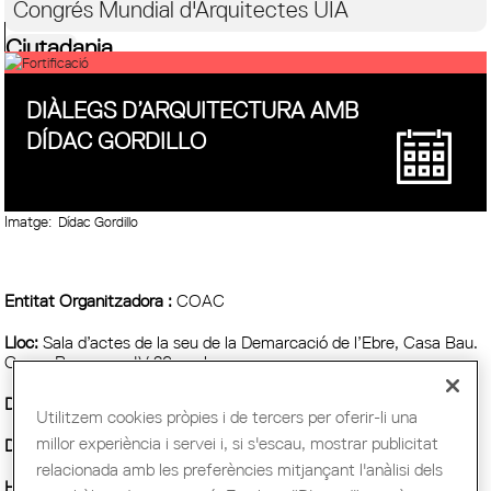
Congrés Mundial d'Arquitectes UIA
Ciutadania
DIÀLEGS D’ARQUITECTURA AMB
DÍDAC GORDILLO
Imatge:
Dídac Gordillo
Entitat Organitzadora :
COAC
Lloc:
Sala d’actes de la seu de la Demarcació de l’Ebre, Casa Bau.
Carrer Berenguer IV 26, pral.
Demarcació :
Ebre
Utilitzem cookies pròpies i de tercers per oferir-li una
millor experiència i servei i, si s'escau, mostrar publicitat
Data inici :
Divendres, 6 març, 2026
relacionada amb les preferències mitjançant l'anàlisi dels
Horari:
19 h