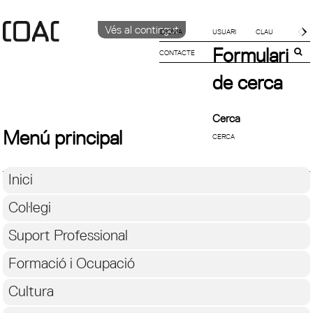
Vés al contingut
IDIOMA
Formulari
CONTACTE
CATALÀ
ENGLISH
de cerca
ESPAÑOL
Cerca
Menú principal
Inici
Col·legi
Suport Professional
Formació i Ocupació
Cultura