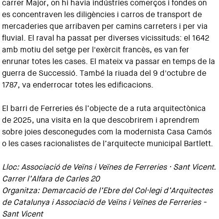
carrer Major, on hi havia indústries comerços i fondes on
es concentraven les diligències i carros de transport de
mercaderies que arribaven per camins carreters i per via
fluvial. El raval ha passat per diverses vicissituds: el 1642
amb motiu del setge per l'exèrcit francès, es van fer
enrunar totes les cases. El mateix va passar en temps de la
guerra de Successió. També la riuada del 9 d'octubre de
1787, va enderrocar totes les edificacions.
El barri de Ferreries és l’objecte de a ruta arquitectònica
de 2025, una visita en la que descobrirem i aprendrem
sobre joies desconegudes com la modernista Casa Camós
o les cases racionalistes de l’arquitecte municipal Bartlett.
Lloc: Associació de Veïns i Veïnes de Ferreries · Sant Vicent.
Carrer l’Alfara de Carles 20
Organitza: Demarcació de l’Ebre del Col·legi d’Arquitectes
de Catalunya i Associació de Veïns i Veïnes de Ferreries -
Sant Vicent