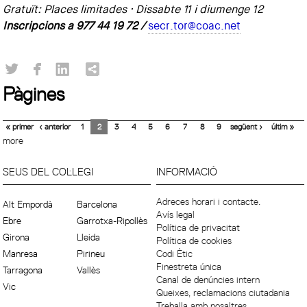
Gratuït: Places limitades · Dissabte 11 i diumenge 12
Inscripcions a 977 44 19 72 /
secr.tor@coac.net
Pàgines
« primer
‹ anterior
1
2
3
4
5
6
7
8
9
següent ›
últim »
more
SEUS DEL COL·LEGI
INFORMACIÓ
Adreces horari i contacte.
Alt Empordà
Barcelona
Avís legal
Ebre
Garrotxa-Ripollès
Política de privacitat
Girona
Lleida
Política de cookies
Manresa
Pirineu
Codi Ètic
Finestreta única
Tarragona
Vallès
Canal de denúncies intern
Vic
Queixes, reclamacions ciutadania
Treballa amb nosaltres