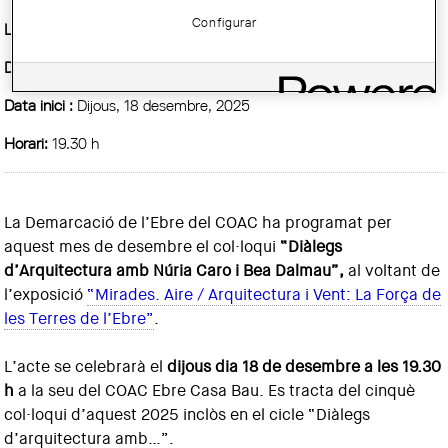
Configurar
Lloc:
Sala d'Actes de la Casa Bau
Demarcació :
Ebre
Data inici :
Dijous, 18 desembre, 2025
Horari:
19.30 h
La Demarcació de l’Ebre del COAC ha programat per
aquest mes de desembre el col·loqui
“Diàlegs
d’Arquitectura amb Núria Caro i Bea Dalmau”,
al voltant de
l’exposició
“Mirades. Aire / Arquitectura i Vent: La Força de
les Terres de l’Ebre”
.
L’acte se celebrarà el
dijous dia 18 de desembre a les 19.30
h
a la seu del COAC Ebre Casa Bau. Es tracta del cinquè
col·loqui d’aquest 2025 inclòs en el cicle “Diàlegs
d’arquitectura amb…”.