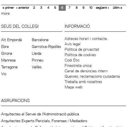
« primer
‹ anterior
2
3
4
5
6
7
8
9
10
següent ›
últim »
more
SEUS DEL COL·LEGI
INFORMACIÓ
Adreces horari i contacte.
Alt Empordà
Barcelona
Avís legal
Ebre
Garrotxa-Ripollès
Política de privacitat
Girona
Lleida
Política de cookies
Manresa
Pirineu
Codi Ètic
Finestreta única
Tarragona
Vallès
Canal de denúncies intern
Vic
Queixes, reclamacions ciutadania
Treballa amb nosaltres
Mapa web
AGRUPACIONS
Arquitectes al Servei de l'Administració pública
Arquitectes Experts Pericials, Forenses i Mediadors