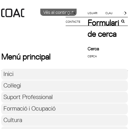
Vés al contingut
IDIOMA
Formulari
CONTACTE
CATALÀ
ENGLISH
de cerca
ESPAÑOL
Cerca
Menú principal
Inici
Col·legi
Suport Professional
Formació i Ocupació
Cultura