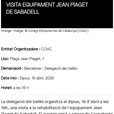
VISITA EQUIPAMENT JEAN PIAGET
DE SABADELL
Imatge:
Imatge: © Col·legi d'Arquitectes de Catalunya (COAC)
Entitat Organitzadora :
COAC
Lloc:
Plaça Jean Piaget, 1
Demarcació :
Barcelona - Delegació del Vallès
Data inici :
Dijous, 16 abril, 2026
Horari:
a les 16 h
La delegació del Vallès organitza el dijous, 16 d’abril a les
16h, una visita a la rehabilitació de l’equipament Jean
Piaget de Sabadell. El guiatge anirà a càrrec de l’arquitecte