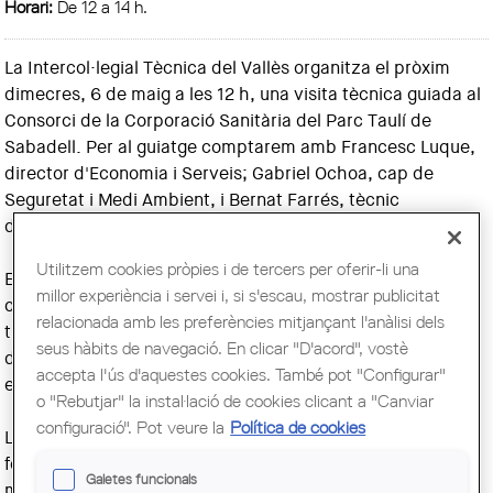
Horari:
De 12 a 14 h.
La Intercol·legial Tècnica del Vallès organitza el pròxim
dimecres, 6 de maig a les 12 h, una visita tècnica guiada al
Consorci de la Corporació Sanitària del Parc Taulí de
Sabadell. Per al guiatge comptarem amb Francesc Luque,
director d'Economia i Serveis; Gabriel Ochoa, cap de
Seguretat i Medi Ambient, i Bernat Farrés, tècnic
d'infraestructures.
Utilitzem cookies pròpies i de tercers per oferir-li una
El Consorci de la Corporació Sanitària del Parc Taulí és un
millor experiència i servei i, si s'escau, mostrar publicitat
complex hospitalari de més de 100.000m2 en
relacionada amb les preferències mitjançant l'anàlisi dels
transformació constant, on la gestió d'obra, la coordinació
seus hàbits de navegació. En clicar "D'acord", vostè
d'instal·lacions i el compliment de terminis crítics
accepta l'ús d'aquestes cookies. També pot "Configurar"
esdevenen un autèntic repte professional.
o "Rebutjar" la instal·lació de cookies clicant a "Canviar
configuració". Pot veure la
Política de cookies
L'edifici Ripoll, projectat en plena pandèmia i vinculat als
fons europeus REACT, ha impulsat l'ampliació i
Galetes funcionals
modernització de serveis estratègics amb solucions