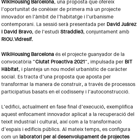
WikiHousing Barcelona
, una proposta que ofereix
l’oportunitat de conèixer de primera mà un projecte
innovador en l’àmbit de l’habitatge i l’urbanisme
contemporani. La sessió serà presentada per
David Juárez
i David Bravo
, de l’estudi
Straddle3
, conjuntament amb
RIOU.Vidresif.
WikiHousing Barcelona
és el projecte guanyador de la
convocatòria “
Ciutat Proactiva 2021
”, impulsada per
BIT
Hàbitat
, i planteja un nou model urbanístic de caràcter
social. Es tracta d’una proposta que aposta per
transformar la manera de construir, a través de processos
participatius basats en el codisseny i l’autoconstrucció.
L’edifici, actualment en fase final d’execució, exemplifica
aquest enfocament innovador aplicat a la recuperació del
teixit industrial i cultural, així com a la transformació
d’espais i edificis públics. Al mateix temps, es configura
com un
laboratori per al desenvolupament de projectes