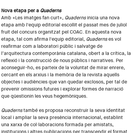
Nova etapa per a
Quaderns
Amb «Les imatges fan curt»,
Quaderns
inicia una nova
etapa amb l'equip editorial escollit el passat mes de juliol
fruit del concurs organitzat pel COAC. En aquesta nova
etapa, tal com afirma l'equip editorial,
Quaderns
es vol
reafirmar com a laboratori públic i salvatge de
l’arquitectura contemporània catalana, obert a la crítica, la
reflexió i la construcció de nous públics i narratives. Per
aconseguir-ho, es parteix de la voluntat de mirar enrere,
cercant en els arxius i la memòria de la revista aquells
objectes i audiències que van quedar exclosos, per tal de
prevenir omissions futures i explorar formes de narració
que qüestionin les veus hegemòniques.
Quaderns
també es proposa reconstruir la seva identitat
local i ampliar la seva presència internacional, establint
una xarxa de col·laboracions formada per amistats,
institucions i altres publicacions per transcendir el format