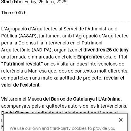
Start date :
Friday, 26 June, 2026
Time :
9.45 h
L’Agrupació d'Arquitectes al Servei de l'Administració
Pública (AASAP), juntament amb l’Agrupació d’Arquitectes
per a la Defensa i la Intervenció en el Patrimoni
Arquitectònic (AADIPA), organitzen el
divendres 26 de juny
una jornada emmarcada en el cicle
Empremtes
sota el títol
“Patrimoni revelat”
on es visitaran dues intervencions de
referència a Manresa que, des de contextos molt diferents,
comparteixen una mateixa actitud de projecte:
revelar el
valor de l'existent.
Visitarem el
Museu del Barroc de Catalunya i L'Anònima
,
acompanyats pels arquitectes autors de les intervencions:
David Closes
, arquitecte de l'Ajuntament de Manresa i
responsable de la intervenció al Museu del Barroc, i
Meritxell Inaraja
, arquitecta i autora de la intervenció a
We use our own and third-party cookies to provide you