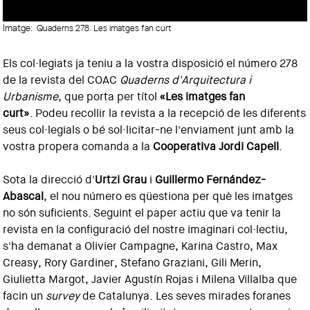
Imatge:
Quaderns 278. Les imatges fan curt
Els col·legiats ja teniu a la vostra disposició el número 278
de la revista del COAC
Quaderns d'Arquitectura i
Urbanisme
, que porta per títol
«Les imatges fan
curt»
. Podeu recollir la revista a la recepció de les diferents
seus col·legials o bé sol·licitar-ne l'enviament junt amb la
vostra propera comanda a la
Cooperativa Jordi Capell
.
Sota la direcció d'
Urtzi Grau
i
Guillermo Fernández-
Abascal
, el nou número es qüestiona per què les imatges
no són suficients. Seguint el paper actiu que va tenir la
revista en la configuració del nostre imaginari col·lectiu,
s'ha demanat a Olivier Campagne, Karina Castro, Max
Creasy, Rory Gardiner, Stefano Graziani, Gili Merin,
Giulietta Margot, Javier Agustín Rojas i Milena Villalba que
facin un
survey
de Catalunya. Les seves mirades foranes