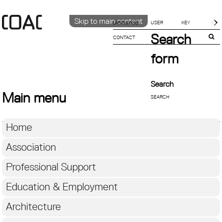
Skip to main content
LANGUAGE
Search
CONTACT
CATALÀ
ENGLISH
form
ESPAÑOL
Search
Main menu
Home
Association
Professional Support
Education & Employment
Architecture