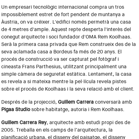
Un empresari tecnològic internacional compra un tros
impossiblement estret de fort pendent de muntanya a
Àustria, on va créixer. L'edifici només permetrà una casa
de 4 metres d'ample. Aquest repte desperta l'interès del
conegut arquitecte i soci fundador d'OMA Rem Koolhaas.
Serà la primera casa privada que Rem construeix des de la
seva aclamada casa a Bordeus fa més de 20 anys. El
procés de construcció va ser capturat pel fotògraf i
cineasta Frans Parthesius, utilitzant principalment una
simple càmera de seguretat estàtica. Lentament, la casa
es revela a si mateixa mentre la pel·lícula revela pistes
sobre el procés de Koolhaas i la seva relació amb el client.
Després de la projecció,
Guillem Carrera
conversarà amb
Pigaa Studio
sobre habitatge, autoria i Rem Koolhaas.
Guillem Carrera Rey
, arquitecte amb estudi propi des de
2005. Treballa en els camps de l’arquitectura, la
planificació urbana, el disseny del paisatge, el disseny