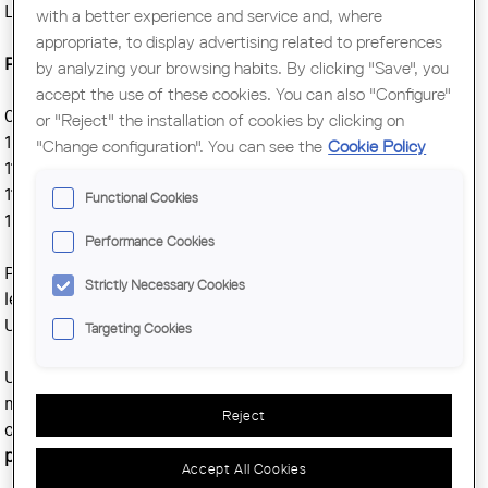
L'Anònima.
with a better experience and service and, where
appropriate, to display advertising related to preferences
Programa de la jornada:
by analyzing your browsing habits. By clicking "Save", you
accept the use of these cookies. You can also "Configure"
09.45 h – Trobada al Museu del Barroc
or "Reject" the installation of cookies by clicking on
10.00 h – Visita a les obres del Museu del Barroc
"Change configuration". You can see the
Cookie Policy
11.15 h – Desplaçament cap a L'Anònima
11.30 h – Visita a les obres de L'Anònima
Functional Cookies
13.00 h – Refresc / dinar informal al centre de Manresa
Performance Cookies
Per a les persones interessades a completar la jornada, a
Strictly Necessary Cookies
les 15.30 h s'inicien les sessions sobre habitatge de la
Universitat Catalana d'Estiu.
Targeting Cookies
Una oportunitat per conèixer de prop dues obres que
mostren com l'arquitectura contemporània pot actuar no
Reject
com a protagonista, sinó com a instrument per
revelar el
patrimoni
.
Accept All Cookies