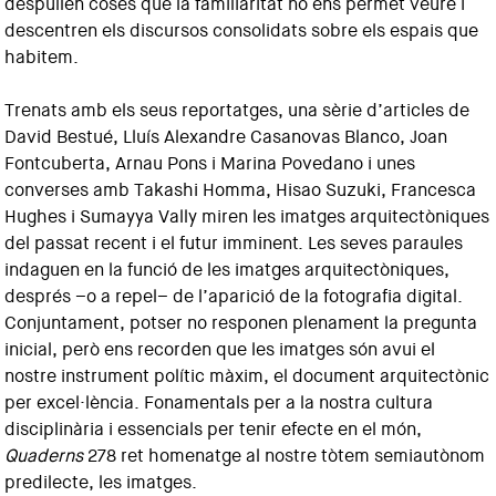
despullen coses que la familiaritat no ens permet veure i
descentren els discursos consolidats sobre els espais que
habitem.
Trenats amb els seus reportatges, una sèrie d’articles de
David Bestué, Lluís Alexandre Casanovas Blanco, Joan
Fontcuberta, Arnau Pons i Marina Povedano i unes
converses amb Takashi Homma, Hisao Suzuki, Francesca
Hughes i Sumayya Vally miren les imatges arquitectòniques
del passat recent i el futur imminent. Les seves paraules
indaguen en la funció de les imatges arquitectòniques,
després –o a repel– de l’aparició de la fotografia digital.
Conjuntament, potser no responen plenament la pregunta
inicial, però ens recorden que les imatges són avui el
nostre instrument polític màxim, el document arquitectònic
per excel·lència. Fonamentals per a la nostra cultura
disciplinària i essencials per tenir efecte en el món,
Quaderns
278 ret homenatge al nostre tòtem semiautònom
predilecte, les imatges.