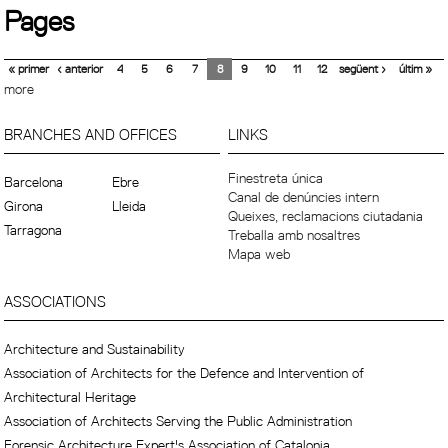
Pages
« primer
‹ anterior
4
5
6
7
8
9
10
11
12
següent ›
últim »
more
BRANCHES AND OFFICES
LINKS
Finestreta única
Barcelona
Ebre
Canal de denúncies intern
Girona
Lleida
Queixes, reclamacions ciutadania
Tarragona
Treballa amb nosaltres
Mapa web
ASSOCIATIONS
Architecture and Sustainability
Association of Architects for the Defence and Intervention of
Architectural Heritage
Association of Architects Serving the Public Administration
Forensic Architecture Expert's Association of Catalonia