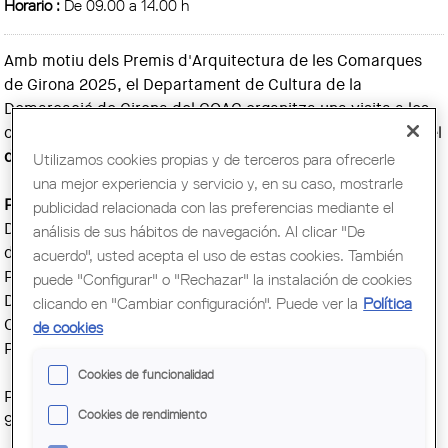
Horario :
De 09.00 a 14.00 h
Amb motiu dels Premis d'Arquitectura de les Comarques
de Girona 2025, el Departament de Cultura de la
Demarcació de Girona del COAC organitza una visita a les
obres seleccionades i premiades de la Garrotxa-Ripollès, el
dissabte 15 de novembre
, al matí.
Utilizamos cookies propias y de terceros para ofrecerle
una mejor experiencia y servicio y, en su caso, mostrarle
Programa de la visita
publicidad relacionada con las preferencias mediante el
De la clausura a l'obertura a Olot, de Barbacana Taller
análisis de sus hábitos de navegación. Al clicar "De
d’Arquitectura
acuerdo", usted acepta el uso de estas cookies. También
Plaça Major d’Olot, d’Un Parell d’Arquitectes + Quim
puede "Configurar" o "Rechazar" la instalación de cookies
Domene + Pep de Solà-Morales
clicando en "Cambiar configuración". Puede ver la
Política
Oficines d’Atenció Ciutadana OAC d’Olot, d’Estudio Além
de cookies
Pavelló esportiu de Ripoll, d’MH.AP Studio
Cookies de funcionalidad
Punt de trobada:
Cookies de rendimiento
9 h. De la clausura a l’obertura. Carrer Fluvià, 25. Olot