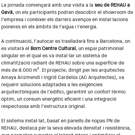
La jornada començarà amb una visita a la
seu de REHAU a
Gavà
, on els participants podran descobrir el showroom de
l’empresa i conèixer els darrers avenços en instal·lacions
pioneres en els àmbits de l'aigua i l'energia.
A continuació, l’autocar es traslladarà fins a Barcelona, on
es visitarà el
Born Centre Cultural
, un espai patrimonial
singular en el qual es va instal·lar un sistema de
climatització radiant de REHAU sobre una superfície de
més de 8.000 m². El projecte, dirigit per les arquitectes
Amaya Arizmendi i Ingrid Cardelús (AC Arquitectes), va
requerir solucions adaptades a les exigències
arquitectòniques de l’edifici, garantint un confort tèrmic
òptim, un consum energètic eficient i una integració
respectuosa amb l’estructura original.
El sistema instal·lat, basat en panells de nopas PN de
REHAU, destaca per la seva elevada densitat i resistència,