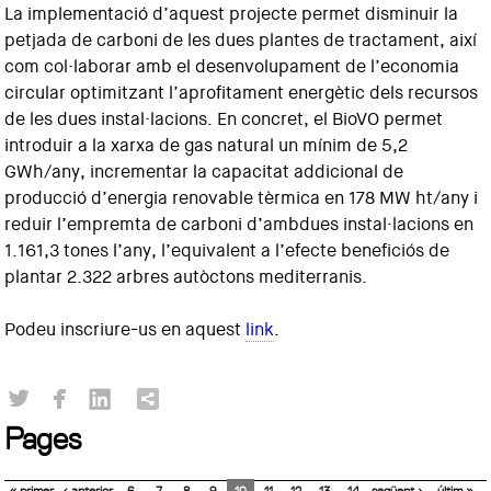
La implementació d’aquest projecte permet disminuir la
petjada de carboni de les dues plantes de tractament, així
com col·laborar amb el desenvolupament de l’economia
circular optimitzant l’aprofitament energètic dels recursos
de les dues instal·lacions. En concret, el BioVO permet
introduir a la xarxa de gas natural un mínim de 5,2
GWh/any, incrementar la capacitat addicional de
producció d’energia renovable tèrmica en 178 MW ht/any i
reduir l’empremta de carboni d’ambdues instal·lacions en
1.161,3 tones l’any, l’equivalent a l’efecte beneficiós de
plantar 2.322 arbres autòctons mediterranis.
Podeu inscriure-us en aquest
link
.
Pages
« primer
‹ anterior
6
7
8
9
10
11
12
13
14
següent ›
últim »