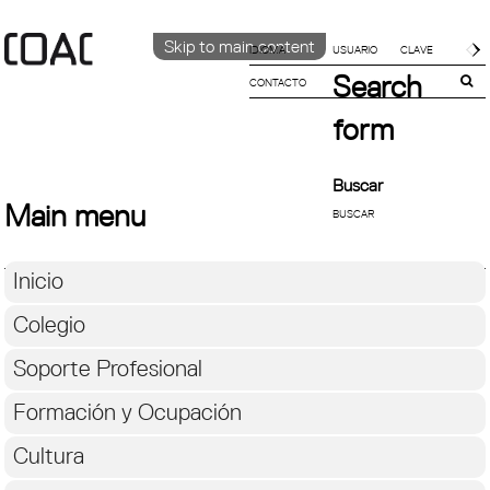
Skip to main content
IDIOMA
Search
CONTACTO
CATALÀ
ENGLISH
form
ESPAÑOL
Buscar
Main menu
Inicio
Colegio
Soporte Profesional
Formación y Ocupación
Cultura