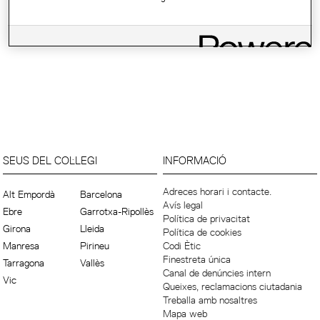
SEUS DEL COL·LEGI
INFORMACIÓ
Adreces horari i contacte.
Alt Empordà
Barcelona
Avís legal
Ebre
Garrotxa-Ripollès
Política de privacitat
Girona
Lleida
Política de cookies
Manresa
Pirineu
Codi Ètic
Finestreta única
Tarragona
Vallès
Canal de denúncies intern
Vic
Queixes, reclamacions ciutadania
Treballa amb nosaltres
Mapa web