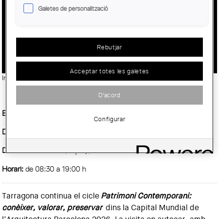
Galetes de personalització
PATRIMONI CONTEMPORANI:
CONÈIXER, VALORAR, PRESERVAR.
VISITA TARRAGONA
Rebutjar
Acceptar totes les galetes
Imatge:
Arquitectura Catalana COAC / Lluís Casals
D'acord
Entitat Organitzadora :
AADIPA, COAC
Configurar
Demarcació :
COAC
Data inici :
Dissabte, 6 juny, 2026
Horari:
de 08:30 a 19:00 h
Tarragona continua el cicle
Patrimoni Contemporani:
conèixer, valorar, preservar
dins la Capital Mundial de