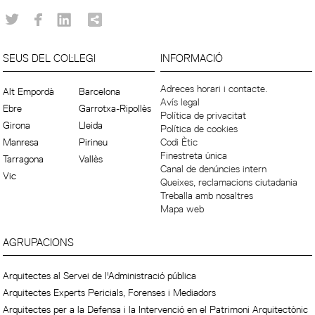
SEUS DEL COL·LEGI
INFORMACIÓ
Adreces horari i contacte.
Alt Empordà
Barcelona
Avís legal
Ebre
Garrotxa-Ripollès
Política de privacitat
Girona
Lleida
Política de cookies
Manresa
Pirineu
Codi Ètic
Finestreta única
Tarragona
Vallès
Canal de denúncies intern
Vic
Queixes, reclamacions ciutadania
Treballa amb nosaltres
Mapa web
AGRUPACIONS
Arquitectes al Servei de l'Administració pública
Arquitectes Experts Pericials, Forenses i Mediadors
Arquitectes per a la Defensa i la Intervenció en el Patrimoni Arquitectònic