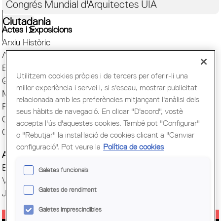
Congrés Mundial d'Arquitectes UIA
Ciutadania
Actes i Exposicions
Arxiu Històric
Arquitectura catalana
Biblioteca
Utilitzem cookies pròpies i de tercers per oferir-li una
Quaderns
millor experiència i servei i, si s'escau, mostrar publicitat
Mostra d'Arquitectura
relacionada amb les preferències mitjançant l'anàlisi dels
Premis Arquitec. Girona
seus hàbits de navegació. En clicar "D'acord", vostè
Oficina del Paisatge
accepta l'ús d'aquestes cookies. També pot "Configurar"
Centre Obert d'Arquitectura
o "Rebutjar" la instal·lació de cookies clicant a "Canviar
configuració". Pot veure la
Política de cookies
Actes COAC
Exposicions COAC
Galetes funcionals
Visites COAC
Galetes de rendiment
Jornades
Galetes imprescindibles