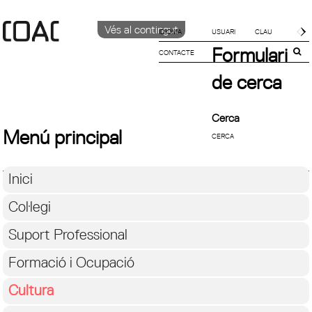
Vés al contingut
IDIOMA
Formulari
CONTACTE
CATALÀ
English
de cerca
Español
Cerca
Menú principal
Inici
Col·legi
Suport Professional
Formació i Ocupació
Cultura