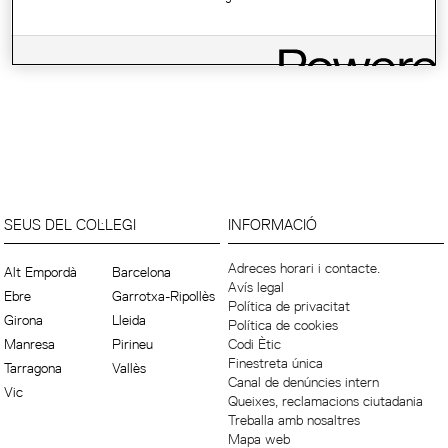
SEUS DEL COL·LEGI
INFORMACIÓ
Adreces horari i contacte.
Alt Empordà
Barcelona
Avís legal
Ebre
Garrotxa-Ripollès
Política de privacitat
Girona
Lleida
Política de cookies
Manresa
Pirineu
Codi Ètic
Finestreta única
Tarragona
Vallès
Canal de denúncies intern
Vic
Queixes, reclamacions ciutadania
Treballa amb nosaltres
Mapa web