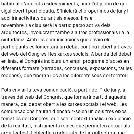
habitual d’aquests esdeveniments, amb l'objectiu de que
sigui obert i participatiu. S’iniciarà el proper mes de juny i
acollirà activitats durant sis mesos, fins el
novembre. La clau serà la participació activa dels
arquitectes, involucrant també a altres professionals i a la
ciutadania. Amb les comunicacions que enviin els
participants es fomentarà un debat continu i obert a través
del web del Congrés i les xarxes socials. A banda del debat
en línia, el Congrés inclourà un ampli programa d’actes en
diferents formats (xerrades, concursos, exposicions, taules
rodones), que tindran lloc a les diferents seus del territori.
Pots enviar la teva comunicació, a partir de l'1 de juny, a
través del web del Congrés, que formarà part, d'aquesta
manera, del debat obert a les xarxes socials i el web. Les
comunicacions hauran d'encabir-se en un dels tres eixos
temàtics del Congrés, que són: context (anàlisi i explicació
de la realitat), instruments (eines que permeten actuar als
arquitectes), i objectius (prioritats de l'arquitectura que