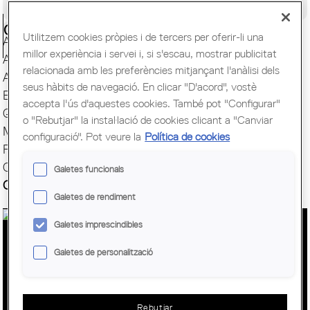
Congrés Mundial d'Arquitectes UIA
Ciutadania
Utilitzem cookies pròpies i de tercers per oferir-li una
Actes i Exposicions
millor experiència i servei i, si s'escau, mostrar publicitat
Arxiu Històric
relacionada amb les preferències mitjançant l'anàlisi dels
Arquitectura catalana
seus hàbits de navegació. En clicar "D'acord", vostè
Biblioteca
accepta l'ús d'aquestes cookies. També pot "Configurar"
Quaderns
o "Rebutjar" la instal·lació de cookies clicant a "Canviar
Mostra d'Arquitectura
configuració". Pot veure la
Política de cookies
Premis Arquitec. Girona
Oficina del Paisatge
Galetes funcionals
Centre Obert d'Arquitectura
Galetes de rendiment
Galetes imprescindibles
CONGRÉS D'ARQUITECTURA 2016.
Galetes de personalització
CONSTRUIR UNA VISIÓ COL·LECTIVA
DE FUTUR SOBRE L’ARQUITECTURA, I
DIFONDRE-LA
Rebutjar