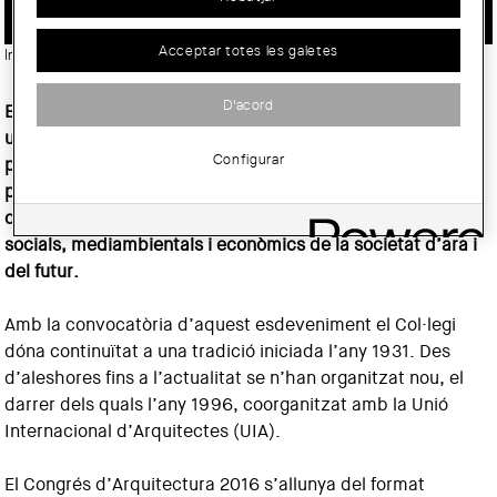
Acceptar totes les galetes
Imatge:
© Col·legi d'Arquitectes de Catalunya (COAC)
D'acord
El Col·legi d’Arquitectes de Catalunya organitza enguany
un Congrés d’Arquitectura que serà un espai de trobada
Configurar
perquè els professionals, els ciutadans i les institucions
puguin avançar en un nou posicionament de l’arquitectura
que faci possible les millors respostes als nous reptes
socials, mediambientals i econòmics de la societat d’ara i
del futur.
Amb la convocatòria d’aquest esdeveniment el Col·legi
dóna continuïtat a una tradició iniciada l’any 1931. Des
d’aleshores fins a l’actualitat se n’han organitzat nou, el
darrer dels quals l’any 1996, coorganitzat amb la Unió
Internacional d’Arquitectes (UIA).
El Congrés d’Arquitectura 2016 s’allunya del format