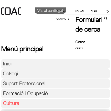
Vés al contingut
IDIOMA
Formulari
CONTACTE
CATALÀ
ENGLISH
de cerca
ESPAÑOL
Cerca
Menú principal
Inici
Col·legi
Suport Professional
Formació i Ocupació
Cultura