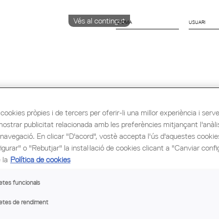
Vés al contingut
IDIOMA
CATALÀ
ENGLISH
ESPAÑOL
ió i Ocupació
Cultura
Congrés Mundial d'Arq
cookies pròpies i de tercers per oferir-li una millor experiència i servei 
mostrar publicitat relacionada amb les preferències mitjançant l'anàli
 navegació. En clicar "D'acord", vostè accepta l'ús d'aquestes cooki
gurar" o "Rebutjar" la instal·lació de cookies clicant a "Canviar confi
 la
Política de cookies
OLOT, FIGUERES I GIRONA,
CONVOCATÒ
etes funcionals
SELECCIONATS PER...
COOPERACI
etes de rendiment