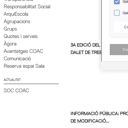
Gal
Responsabilitat Social
Gal
ArquiEscola
Agrupacions
Co
Grups
Quotes i serveis
Àgora
3A EDICIÓ DEL PREMI SÒNI
D'
Avantatges COAC
DALET DE TREBALLS...
Comunicació
Reserva espai Sala
ACTUALITAT
SOC COAC
INFORMACIÓ PÚBLICA: PR
DE MODIFICACIÓ...