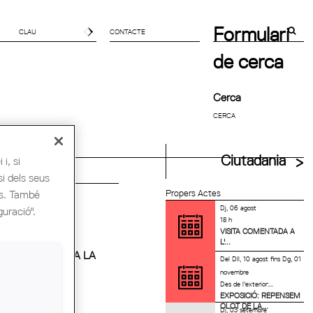
Formulari
CONTACTE
de cerca
Cerca
uitectes UIA
Ciutadania
i, si
si dels seus
es. També
Propers Actes
Dj, 06 agost
guració".
18 h
VISITA COMENTADA A
L'...
RIA D'AJUTS A LA
Del
Dll, 10 agost
fins
Dg, 01
Ó...
novembre
Des de l'exterior:...
EXPOSICIÓ: REPENSEM
OLOT DE LA...
Dj, 03 setembre