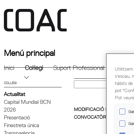
Menú principal
Inici
Col·legi
Suport Professional
Formac
Utilitzem 
s'escau, 
hàbits de
COL·LEGI
pot "Confi
Actualitat
Pot veure
Capital Mundial BCN
MODIFICACIÓ DE LES
2026
Gal
CONVOCATÒRIES NEXT...
Presentació
Gal
Finestreta única
Transparència