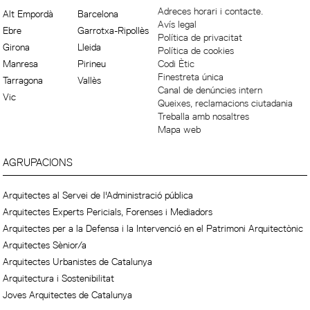
Adreces horari i contacte.
Alt Empordà
Barcelona
Avís legal
Ebre
Garrotxa-Ripollès
Política de privacitat
Girona
Lleida
Política de cookies
Manresa
Pirineu
Codi Ètic
Finestreta única
Tarragona
Vallès
Canal de denúncies intern
Vic
Queixes, reclamacions ciutadania
Treballa amb nosaltres
Mapa web
AGRUPACIONS
Arquitectes al Servei de l'Administració pública
Arquitectes Experts Pericials, Forenses i Mediadors
Arquitectes per a la Defensa i la Intervenció en el Patrimoni Arquitectònic
Arquitectes Sènior/a
Arquitectes Urbanistes de Catalunya
Arquitectura i Sostenibilitat
Joves Arquitectes de Catalunya