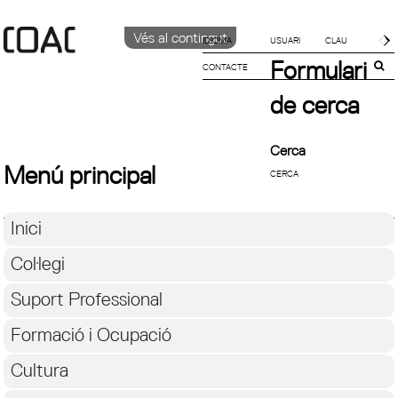
Vés al contingut
IDIOMA
Formulari
CONTACTE
CATALÀ
ENGLISH
de cerca
ESPAÑOL
Cerca
Menú principal
Inici
Col·legi
Suport Professional
Formació i Ocupació
Cultura