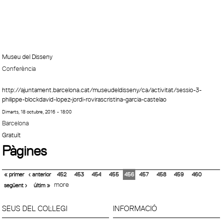
Museu del Disseny
Conferència
http://ajuntament.barcelona.cat/museudeldisseny/ca/activitat/sessio-3-
philippe-blockdavid-lopez-jordi-rovirascristina-garcia-castelao
Dimarts, 18 octubre, 2016 - 18:00
Barcelona
Gratuït
Pàgines
« primer
‹ anterior
452
453
454
455
456
457
458
459
460
more
següent ›
últim »
SEUS DEL COL·LEGI
INFORMACIÓ