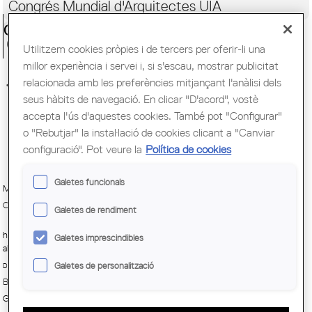
Congrés Mundial d'Arquitectes UIA
Ciutadania
Conferència: Alberto Peñín /
Utilitzem cookies pròpies i de tercers per oferir-li una
BUTECH + Carlos Ferrater /
millor experiència i servei i, si s'escau, mostrar publicitat
relacionada amb les preferències mitjançant l'anàlisi dels
TALLERES INOX / NeoLITH
seus hàbits de navegació. En clicar "D'acord", vostè
accepta l'ús d'aquestes cookies. També pot "Configurar"
o "Rebutjar" la instal·lació de cookies clicant a "Canviar
configuració". Pot veure la
Política de cookies
Galetes funcionals
Museu del Disseny
Conferència
Galetes de rendiment
http://ajuntament.barcelona.cat/museudeldisseny/ca/activitat/sessio-5-
Galetes imprescindibles
alberto-penin-butech-carlos-ferratertalleres-inoxneolith
Galetes de personalització
Dimarts, 8 novembre, 2016 - 18:00
Barcelona
Gratuït