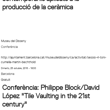
producció de la ceràmica
Museu del Disseny
Conferència
http://ajuntament.barcelona.cat/museudeldisseny/ca/activitat/sessio-4-toni-
cumella-martin-bechthold
Dimarts, 25 octubre, 2016 - 18:00
Barcelona
Gratuït
Conferència: Philippe Block/David
López "Tile Vaulting in the 21st
century"