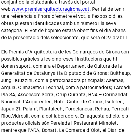
conjunt de la ciutadania a través del portal
web
www.premisarquitecturagirona.cat
. Per tal de tenir
una referència a l’hora d’emetre el vot, a l’exposició les
obres ja estan identificades amb un número i la seva
categoria. El vot de l’opinió estarà obert fins el dia abans
de la presentació dels seleccionats, que serà el 27 d’abril.
Els Premis d’Arquitectura de les Comarques de Girona són
possibles gràcies a les empreses i institucions que hi
donen suport, com ara el Departament de Cultura de la
Generalitat de Catalunya i la Diputació de Girona: Bulthaup,
Jung i iGuzzini, com a patrocinadors principals; Asemas,
Arquia, ClimaQstic i Technal, com a patrocinadors; i Arcadi
Pla SA, Ascensors Serra, Grup Curanta, HNA – Germandat
Nacional d’Arquitectes, Hotel Ciutat de Girona, Iscletec,
Japan 21, Palahí, Plantalech, Porcelanosa, Rehau, Terreal i
Riou.Vidresif, com a col·laboradors. En aquesta edició, els
productes oficials són Perelada i Restaurant Mimolet,
mentre que l’ARA, Bonart, La Comarca d’Olot, el Diari de