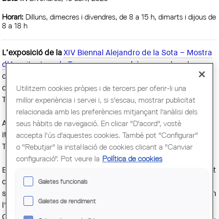
Horari:
Dilluns, dimecres i divendres, de 8 a 15 h, dimarts i dijous de
8 a 18 h
L’exposició de la
XIV Biennal Alejandro de la Sota – Mostra
d’Arquitectura de Tarragona
,
es podrà veure a la sala
d’exposicions de la Demarcació de Tarragona del Col·legi
Utilitzem cookies pròpies i de tercers per oferir-li una
d’Arquitectes de Catalunya. (Carrer Sant Llorenç, 20-22,
millor experiència i servei i, si s'escau, mostrar publicitat
Tarragona).
relacionada amb les preferències mitjançant l'anàlisi dels
seus hàbits de navegació. En clicar "D'acord", vostè
A partir del mes de maig de 2026 l’exposició iniciarà la
accepta l'ús d'aquestes cookies. També pot "Configurar"
itinerància per diferents ciutats de la Demarcació de
o "Rebutjar" la instal·lació de cookies clicant a "Canviar
Tarragona.
configuració". Pot veure la
Política de cookies
Es tracta d’una mostra dels projectes presentats en aquest
certamen que té com a objectiu distingir les obres més
Galetes funcionals
significatives que s'han construït en el bienni 2023-2024 en
Galetes de rendiment
l'àmbit territorial de la Demarcació (comarques de l'Alt
Camp, el Baix Camp, el Baix Penedès, la Conca de Barberà,