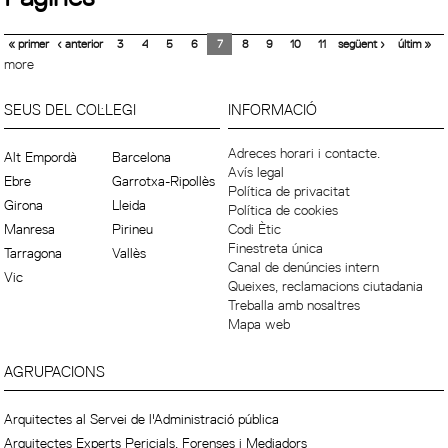
« primer
‹ anterior
3
4
5
6
7
8
9
10
11
següent ›
últim »
more
SEUS DEL COL·LEGI
INFORMACIÓ
Adreces horari i contacte.
Alt Empordà
Barcelona
Avís legal
Ebre
Garrotxa-Ripollès
Política de privacitat
Girona
Lleida
Política de cookies
Manresa
Pirineu
Codi Ètic
Finestreta única
Tarragona
Vallès
Canal de denúncies intern
Vic
Queixes, reclamacions ciutadania
Treballa amb nosaltres
Mapa web
AGRUPACIONS
Arquitectes al Servei de l'Administració pública
Arquitectes Experts Pericials, Forenses i Mediadors