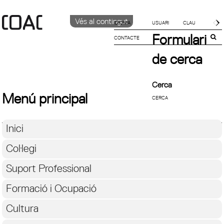
Vés al contingut
IDIOMA
Formulari
CONTACTE
CATALÀ
ENGLISH
de cerca
ESPAÑOL
Cerca
Menú principal
Inici
Col·legi
Suport Professional
Formació i Ocupació
Cultura