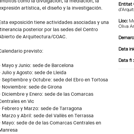
ámbitos como la divulgación, la mediación, la
Entitat
expresión artística, el diseño y la investigación.
d’Arqui
Lloc:
Mu
Esta exposición tiene actividades asociadas y una
Oliva A
itinerancia posterior por las sedes del Centro
Abierto de Arquitectura/COAC.
Demarca
Data ini
Calendario previsto:
Data fi 
- Mayo y Junio: sede de Barcelona
- Julio y Agosto: sede de Lleida
- Septiembre y Octubre: sede del Ebro en Tortosa
- Noviembre: sede de Girona
- Diciembre y Enero: sede de las Comarcas
Centrales en Vic
- Febrero y Marzo: sede de Tarragona
- Marzo y Abril: sede del Vallès en Terrassa
- Mayo: sede de de las Comarcas Centrales en
Manresa