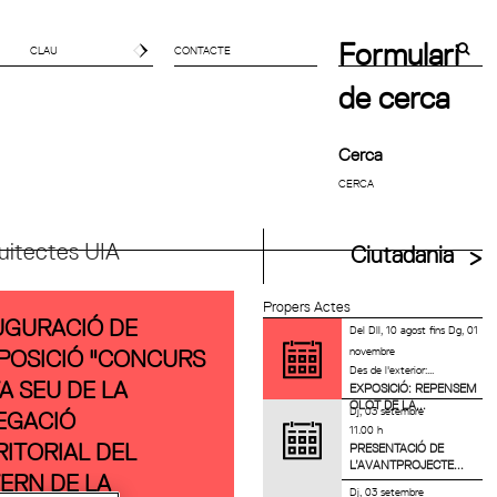
Formulari
CONTACTE
de cerca
Cerca
uitectes UIA
Ciutadania
Propers Actes
UGURACIÓ DE
Del
Dll, 10 agost
fins
Dg, 01
novembre
XPOSICIÓ "CONCURS
Des de l'exterior:...
A SEU DE LA
EXPOSICIÓ: REPENSEM
OLOT DE LA...
Dj, 03 setembre
EGACIÓ
11.00 h
RITORIAL DEL
PRESENTACIÓ DE
L’AVANTPROJECTE...
ERN DE LA
Dj, 03 setembre