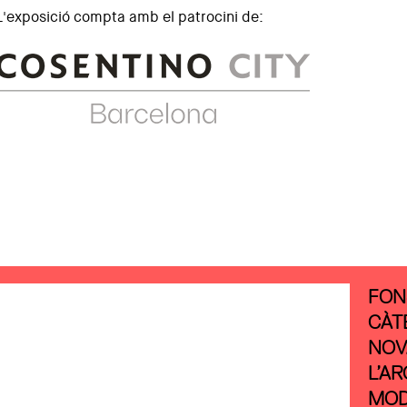
L'exposició compta amb el patrocini de:
FON
CÀT
NOV
L’A
MOD