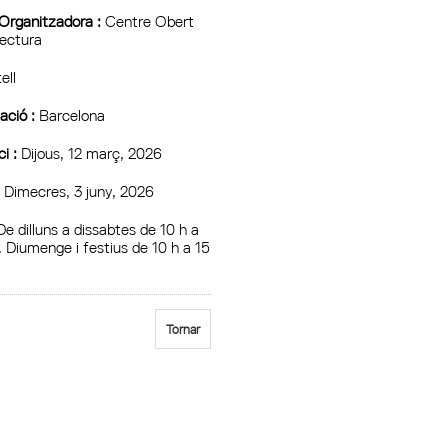
 Organitzadora :
Centre Obert
tectura
ell
ció :
Barcelona
ci :
Dijous, 12 març, 2026
:
Dimecres, 3 juny, 2026
e dilluns a dissabtes de 10 h a
. Diumenge i festius de 10 h a 15
Tornar