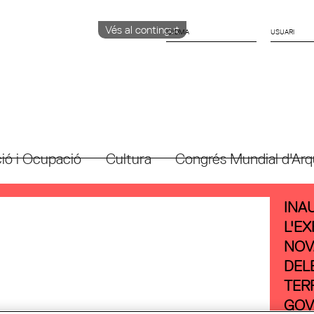
Vés al contingut
IDIOMA
CATALÀ
ENGLISH
ESPAÑOL
ió i Ocupació
Cultura
Congrés Mundial d'Arq
INA
L'E
NOV
DEL
TER
GOV