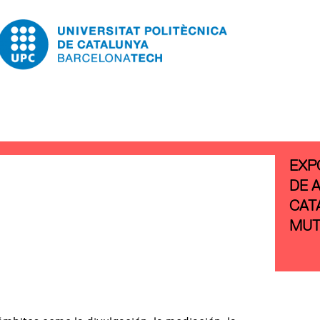
EXP
DE 
CAT
MUT