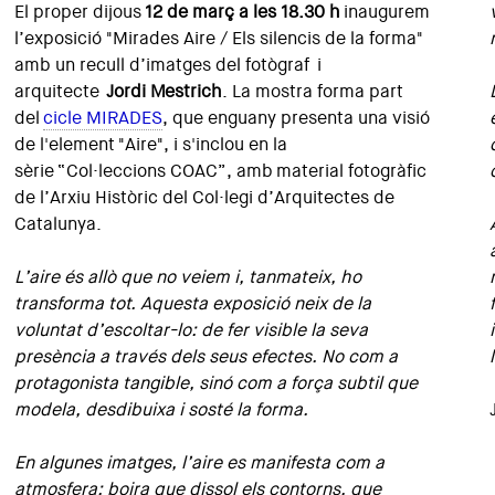
El proper dijous
12 de març a les 18.30 h
inaugurem
l’exposició "Mirades Aire / Els silencis de la forma"
amb un recull d’imatges del fotògraf i
arquitecte
Jordi Mestrich
. La mostra forma part
del
cicle MIRADES
, que enguany presenta una visió
de l'element "Aire", i s'inclou en la
sèrie “Col·leccions COAC”, amb material fotogràfic
de l’Arxiu Històric del Col·legi d’Arquitectes de
Catalunya.
L’aire és allò que no veiem i, tanmateix, ho
transforma tot. Aquesta exposició neix de la
voluntat d’escoltar-lo: de fer visible la seva
presència a través dels seus efectes. No com a
protagonista tangible, sinó com a força subtil que
modela, desdibuixa i sosté la forma.
En algunes imatges, l’aire es manifesta com a
atmosfera: boira que dissol els contorns, que