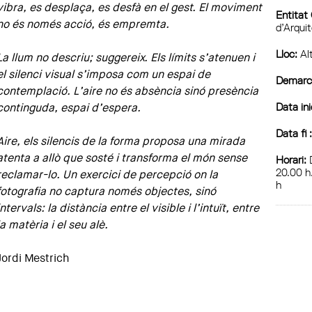
vibra, es desplaça, es desfà en el gest. El moviment
Entitat
no és només acció, és empremta.
d’Arqui
Lloc:
Alt
La llum no descriu; suggereix. Els límits s’atenuen i
el silenci visual s’imposa com un espai de
Demarca
contemplació. L’aire no és absència sinó presència
Data ini
continguda, espai d’espera.
Data fi 
Aire, els silencis de la forma proposa una mirada
atenta a allò que sosté i transforma el món sense
Horari:
D
20.00 h
reclamar-lo. Un exercici de percepció on la
h
fotografia no captura només objectes, sinó
intervals: la distància entre el visible i l’intuït, entre
la matèria i el seu alè.
Jordi Mestrich