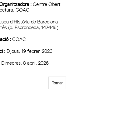
 Organitzadora :
Centre Obert
tectura, COAC
seu d'Història de Barcelona
rtés (c. Espronceda, 142-146)
ció :
COAC
ci :
Dijous, 19 febrer, 2026
:
Dimecres, 8 abril, 2026
Tornar