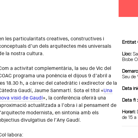
en les particularitats creatives, constructives i
Entitat
conceptuals d’un dels arquitectes més universals
de la nostra cultura.
Lloc:
Sa
Bisbe Ol
Com a activitat complementària, la seu de Vic del
Demarca
COAC programa una ponència el dijous 9 d’abril a
Seu de 
les 18.30 h, a càrrec del catedràtic i exdirector de la
Data ini
Càtedra Gaudí, Jaume Sanmartí. Sota el títol «
Una
nova visió de Gaudí
», la conferència oferirà una
Data fi 
aproximació actualitzada a l’obra i al pensament de
Horari:
D
l’arquitecte modernista, en sintonia amb els
de 15 a 
objectius divulgatius de l’Any Gaudí.
Col·labora: