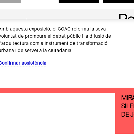
conèixer de primera mà els criteris i les
aproximacions arquitectòniques que han estat
plantejades per transformar l’espai.
Amb aquesta exposició, el COAC referma la seva
voluntat de promoure el debat públic i la difusió de
l’arquitectura com a instrument de transformació
urbana i de servei a la ciutadania.
Confirmar assistència
MIRA
SIL
DE 