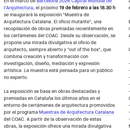
En el marco de
Barcelona 2026 Capital Mundial de
l'Arquitectura
, el próximo
19 de febrero a las 18.30 h
se inaugurará la exposición "Muestra de
Arquitectura Catalana. El oficio mutante", una
recopilación de obras premiadas recientemente en
los certámenes del COAC. Desde su observación, se
propone una mirada divulgativa al oficio de
arquitecto, siempre abierto y "out of the box", que
combina creación y transformación con
investigación, diseño, mediación y expresión
artística. La muestra está pensada para un público
no experto.
La exposición se basa en obras destacadas y
premiadas en Cataluña los últimos años en el
entorno de certámenes de arquitectura promovidos
por el programa
Muestras de Arquitectura Catalana
del COAC. A partir de la observación de estas
obras, la exposición ofrece una mirada divulgativa