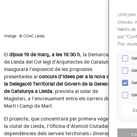
Utilitzem 
s'escau, 
hàbits de
Imatge:
© COAC Lleida
pot "Confi
Pot veure
El
dijous 19 de març, a les 19:30 h
, la Demarcació
Gal
de Lleida del Col·legi d'Arquitectes de Catalunya
inaugurarà l’exposició de les propostes
Gal
presentades al
concurs d’idees per a la nova seu de
Gal
la Delegació Territorial del Govern de la Generalitat
de Catalunya a Lleida
, prevista al solar de
Gal
Magisteri, a l’encreuament entre els carrers de Sant
Martí i Camp de Mart.
Co
El projecte, que concentrarà per primera vegada a
la ciutat de Lleida, l’Oficina d’Atenció Ciutadana, les
dependències dels serveis territorials i diverses
D'