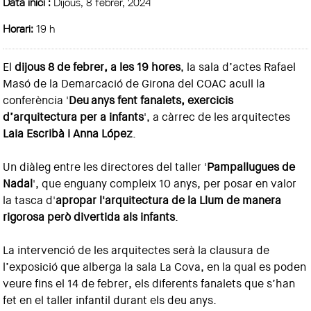
Data inici :
Dijous, 8 febrer, 2024
Horari:
19 h
El
dijous 8 de febrer, a les 19 hores
, la sala d’actes Rafael
Masó de la Demarcació de Girona del COAC acull la
conferència '
Deu anys fent fanalets, exercicis
d’arquitectura per a infants
', a càrrec de les arquitectes
Laia Escribà i Anna López
.
Un diàleg entre les directores del taller '
Pampallugues de
Nadal
', que enguany compleix 10 anys, per posar en valor
la tasca d'
apropar l'arquitectura de la Llum de manera
rigorosa però divertida als infants
.
La intervenció de les arquitectes serà la clausura de
l’exposició que alberga la sala La Cova, en la qual es poden
veure fins el 14 de febrer, els diferents fanalets que s’han
fet en el taller infantil durant els deu anys.