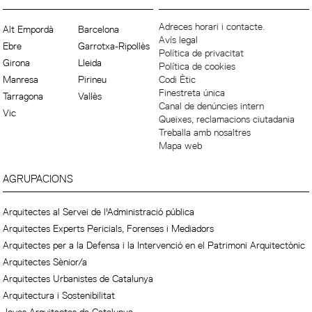
Adreces horari i contacte.
Alt Empordà
Barcelona
Avís legal
Ebre
Garrotxa-Ripollès
Política de privacitat
Girona
Lleida
Política de cookies
Manresa
Pirineu
Codi Ètic
Finestreta única
Tarragona
Vallès
Canal de denúncies intern
Vic
Queixes, reclamacions ciutadania
Treballa amb nosaltres
Mapa web
AGRUPACIONS
Arquitectes al Servei de l'Administració pública
Arquitectes Experts Pericials, Forenses i Mediadors
Arquitectes per a la Defensa i la Intervenció en el Patrimoni Arquitectònic
Arquitectes Sènior/a
Arquitectes Urbanistes de Catalunya
Arquitectura i Sostenibilitat