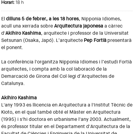
Horari:
18 h
El
dilluns 5 de febrer, a les 18 hores
, Nipponia Idiomes,
acull una xerrada sobre
Arquitectura japonesa
a càrrec
d'
Akihiro Kashima
, arquitecte i professor de la Universitat
Setsunan (Osaka, Japó). L’arquitecte
Pep Fortià
presentarà
el ponent.
La conferència l'organitza Nipponia Idiomes i l’estudi Fortià
arquitectes, i compta amb la col·laboració de la
Demarcació de Girona del Col·legi d’Arquitectes de
Catalunya.
Akihiro Kashima
L'any 1993 es llicencia en Arquitectura a l'Institut Tècnic de
Kioto, en el qual també obté el Màster en Arquitectura
(1995) i s'hi doctora en urbanisme l'any 2003. Actualment,
és professor titular en el Departament d'Arquitectura de la
Facultat de Ciències i Enginyeria de la Universitat de