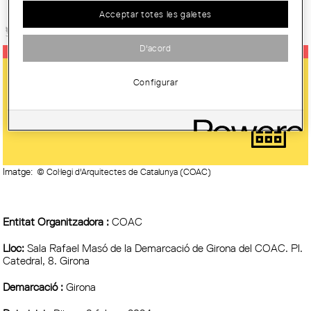
Acceptar totes les galetes
D'acord
CONFERÈNCIA 'DEU ANYS FENT
Configurar
FANALETS, EXERCICIS
D’ARQUITECTURA PER A INFANTS'
Imatge:
© Col·legi d'Arquitectes de Catalunya (COAC)
Entitat Organitzadora :
COAC
Lloc:
Sala Rafael Masó de la Demarcació de Girona del COAC. Pl.
Catedral, 8. Girona
Demarcació :
Girona