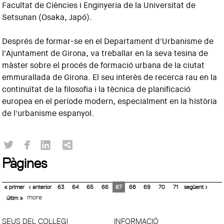
Facultat de Ciències i Enginyeria de la Universitat de
Setsunan (Osaka, Japó).
Després de formar-se en el Departament d'Urbanisme de
l'Ajuntament de Girona, va treballar en la seva tesina de
màster sobre el procés de formació urbana de la ciutat
emmurallada de Girona. El seu interès de recerca rau en la
continuïtat de la filosofia i la tècnica de planificació
europea en el període modern, especialment en la història
de l'urbanisme espanyol.
Pàgines
« primer
‹ anterior
63
64
65
66
67
68
69
70
71
següent ›
more
últim »
SEUS DEL COL·LEGI
INFORMACIÓ