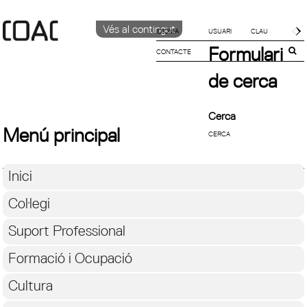
Vés al contingut
IDIOMA
Formulari
CONTACTE
CATALÀ
ENGLISH
de cerca
ESPAÑOL
Cerca
Menú principal
Inici
Col·legi
Suport Professional
Formació i Ocupació
Cultura