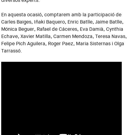
diversos experts.
En aquesta ocasió, comptarem amb la participació de
Carles Baiges, Iñaki Baquero, Enric Batlle, Jaime Batlle,
Mónica Beguer, Rafael de Cáceres, Eva Damià, Cynthia
Echave, Xavier Matilla, Carmen Mendoza, Teresa Navas,
Felipe Pich Aguilera, Roger Paez, Maria Sisternas i Olga
Tarrassó.