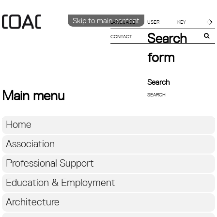
Skip to main content
LANGUAGE
Search
CONTACT
CATALÀ
ENGLISH
form
ESPAÑOL
Search
Main menu
Home
Association
Professional Support
Education & Employment
Architecture