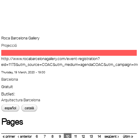
Roca Barcelona Gallery
Projecció
http://www.rocabarcelonagallery.com/event-registration?
eid=1173&utm_source=COAC&utm_medium=agendaCOAC&utm_campaign=Invi
Thursday, 19 March, 2020 - 19:00
Barcelona
Gratuït
Butlletí:
Arquitectura Barcelona
español
català
Pages
« primer
‹ anterior
6
7
8
9
10
11
12
13
14
següent ›
últim »