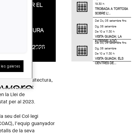
COMISSARIAR EL
19.30 h
TROBADA A TORTOSA
CONGRÉS
SOBRE L'...
MUNDIAL
Del
Ds, 05 setembre
fins
Dg, 06 setembre
D'ARQUITECTURA
De 10 a 11.30 h
VISITA GUIADA: LA
DE LA UIA
INTERRELACIÓ...
Del
Ds, 05 setembre
fins
BARCELONA 2026
Dg, 06 setembre
De 10 a 11.30 h
VISITA GUIADA: ELS
CENTRES DE...
les galetes
Mundial d’Arquitectura,
a esdeveniment
n la Llei de
tat per al 2023.
a seu del Col·legi
COAC), l’equip guanyador
talls de la seva