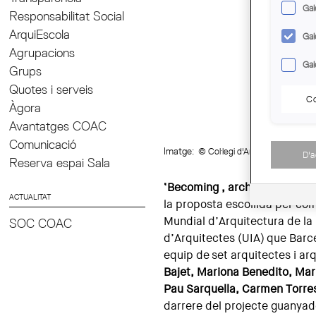
Gal
Responsabilitat Social
ArquiEscola
Gal
Agrupacions
Gal
Grups
Quotes i serveis
Co
Àgora
Avantatges COAC
Comunicació
Imatge:
© Col·legi d'Arquitectes de C
D'
Reserva espai Sala
‘Becoming , architectures for 
ACTUALITAT
la proposta escollida per com
Mundial d’Arquitectura de la 
SOC COAC
d’Arquitectes (UIA) que Barce
equip de set arquitectes i ar
Bajet, Mariona Benedito, Ma
Pau Sarquella, Carmen Torres
darrere del projecte guanyad