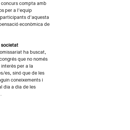
El concurs compta amb
s per a l’equip
 participants d’aquesta
mpensació econòmica de
 societat
comissariat ha buscat,
n congrés que no només
 interès per a la
s/es, sinó que de les
nguin coneixements i
l dia a dia de les
.