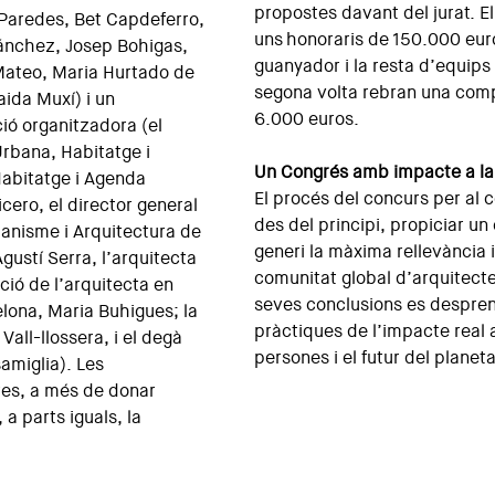
propostes davant del jurat. 
Paredes, Bet Capdeferro,
uns honoraris de 150.000 euro
ánchez, Josep Bohigas,
guanyador i la resta d’equips
Mateo, Maria Hurtado de
segona volta rebran una co
ida Muxí) i un
6.000 euros.
ió organitzadora (el
rbana, Habitatge i
Un Congrés amb impacte a la
Habitatge i Agenda
El procés del concurs per al 
cero, el director general
des del principi, propiciar u
banisme i Arquitectura de
generi la màxima rellevància i
gustí Serra, l’arquitecta
comunitat global d’arquitecte
ció de l’arquitecta en
seves conclusions es despre
lona, Maria Buhigues; la
pràctiques de l’impacte real a
all-llossera, i el degà
persones i el futur del planeta
amiglia). Les
res, a més de donar
 a parts iguals, la