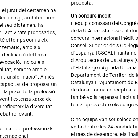
proposta.
 el jurat del certamen ha
Un concurs inèdit
 Becoming , architectures
L’equip comissari del Congré
n el seu dictamen, ha
de la UIA ha estat escollit du
s i activitats proposades,
concurs internacional inèdit p
 té el temps com a eix
Consell Superior dels Col·leg
 temàtic, amb sis
d’Espanya (CSCAE), juntament
 declinació del lema
d’Arquitectes de Catalunya (C
evocació. Inclou els
d’Habitatge i Agenda Urbana 
alitat, sempre amb el
Departament de Territori de l
i transformació”. A més,
Catalunya i l’Ajuntament de 
capacitat de proposar un
de donar forma conceptual al
 la praxi de la professió
també volia repensar i actuali
vent i extensa xarxa de
temàtiques sobre els congres
 reflecteix la diversitat
ebat rellevant.
Cinc equips van ser seleccion
volta dentre les 24 candidat
 format per professionals
el mes de desembre, els final
internacional