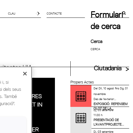
Formulari
CONTACTE
de cerca
Cerca
uitectes UIA
Ciutadania
i, si
Propers Actes
‘BECOMING,
si dels seus
Del
Dll, 10 agost
fins
Dg, 01
novembre
ARCHITECTURES
es. També
Des de l'exterior:...
guració".
FOR A PLANET IN
EXPOSICIÓ: REPENSEM
OLOT DE LA...
Dj, 03 setembre
TRANSITION’,
11.00 h
PRESENTACIÓ DE
PROPOSTA
L’AVANTPROJECTE...
ESCOLLIDA PER
Dj, 03 setembre