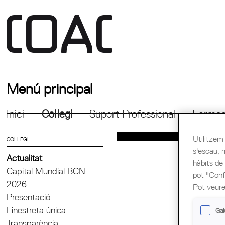
Menú principal
Inici
Col·legi
Suport Professional
Formac
Utilitzem 
COL·LEGI
s'escau, 
Actualitat
hàbits de
Capital Mundial BCN
pot "Confi
2026
Pot veure
Presentació
Finestreta única
Gal
Transparència