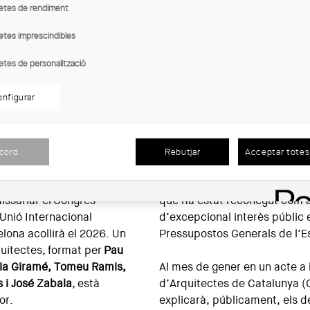
etes de rendiment
etes imprescindibles
etes de personalització
nfigurar
atalunya (COAC)
acord
Rebutjar
Acceptar totes 
a planet in transition’
és
celebració d’aquest Congrés 
issariar el Congrés
que ha estat reconegut com 
Unió Internacional
d’excepcional interès públic e
lona acollirà el 2026. Un
Pressupostos Generals de l’Es
quitectes, format per
Pau
ria Giramé, Tomeu Ramis,
Al mes de gener en un acte a l
 i José Zabala
, està
d’Arquitectes de Catalunya (
or.
explicarà, públicament, els de