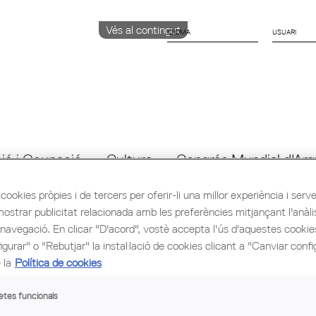
Vés al contingut
IDIOMA
CATALÀ
English
ESPAÑOL
ió i Ocupació
Cultura
Congrés Mundial d'Arq
cookies pròpies i de tercers per oferir-li una millor experiència i servei 
mostrar publicitat relacionada amb les preferències mitjançant l'anàli
 navegació. En clicar "D'acord", vostè accepta l'ús d'aquestes cooki
gurar" o "Rebutjar" la instal·lació de cookies clicant a "Canviar confi
 la
Política de cookies
etes funcionals