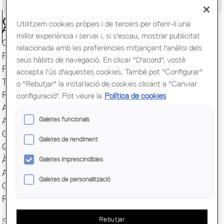
Congrés Mundial d'Arquitectes UIA
Ciutadania
Utilitzem cookies pròpies i de tercers per oferir-li una
Actualitat
millor experiència i servei i, si s'escau, mostrar publicitat
Capital Mundial BCN 2026
relacionada amb les preferències mitjançant l'anàlisi dels
Presentació
seus hàbits de navegació. En clicar "D'acord", vostè
Finestreta única
accepta l'ús d'aquestes cookies. També pot "Configurar"
Transparència
o "Rebutjar" la instal·lació de cookies clicant a "Canviar
Responsabilitat Social
configuració". Pot veure la
Política de cookies
ArquiEscola
Galetes funcionals
Agrupacions
Grups
Galetes de rendiment
Quotes i serveis
Àgora
Galetes imprescindibles
Avantatges COAC
Galetes de personalització
Comunicació
Reserva espai Sala
Rebutjar
SOC COAC