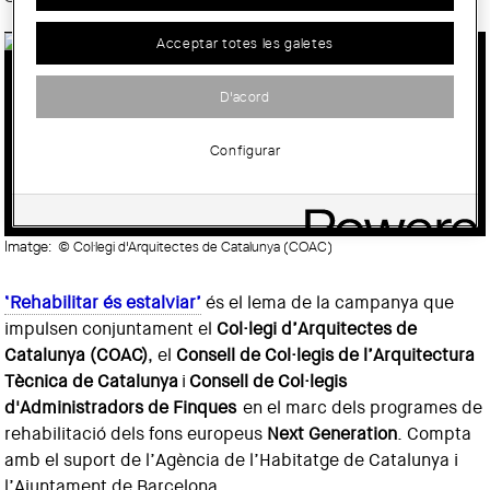
Acceptar totes les galetes
EN MARXA LA CAMPANYA
D'acord
‘REHABILITAR ÉS ESTALVIAR’ PER
PROMOURE LA REHABILITACIÓ ENTRE
Configurar
LA CIUTADANIA
Imatge:
© Col·legi d'Arquitectes de Catalunya (COAC)
‘Rehabilitar és estalviar’
és el lema de la campanya que
impulsen conjuntament el
Col·legi d’Arquitectes de
Catalunya (COAC)
, el
Consell de Col·legis de l’Arquitectura
Tècnica de Catalunya
i
Consell de Col·legis
d'Administradors de Finques
en el marc dels programes de
rehabilitació dels fons europeus
Next Generation
. Compta
amb el suport de l’Agència de l’Habitatge de Catalunya i
l’Ajuntament de Barcelona.