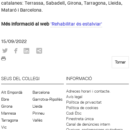
catalanes: Terrassa, Sabadell, Girona, Tarragona, Lleida,
Mataró i Barcelona.
Més informació al web
'Rehabilitar és estalviar'
15/09/2022
Tornar
SEUS DEL COL·LEGI
INFORMACIÓ
Adreces horari i contacte.
Alt Empordà
Barcelona
Avís legal
Ebre
Garrotxa-Ripollès
Política de privacitat
Girona
Lleida
Política de cookies
Manresa
Pirineu
Codi Ètic
Finestreta única
Tarragona
Vallès
Canal de denúncies intern
Vic
Queixes, reclamacions ciutadania