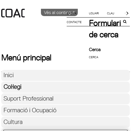
Vés al contingut
IDIOMA
Formulari
CONTACTE
CATALÀ
English
de cerca
ESPAÑOL
Cerca
Menú principal
Inici
Col·legi
Suport Professional
Formació i Ocupació
Cultura