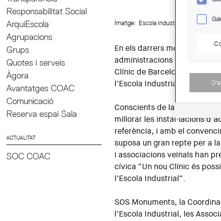
Responsabilitat Social
Gal
ArquiEscola
Imatge:
Escola Industrial, pati de l'Esc
Agrupacions
Co
En els darrers mesos ha trans
Grups
administracions d’abordar l’a
Quotes i serveis
Clínic de Barcelona aprofitan
Àgora
D'
l’Escola Industrial.
Avantatges COAC
Comunicació
Conscients de la gran necessi
Reserva espai Sala
millorar les instal·lacions d’
referència, i amb el convenc
ACTUALITAT
suposa un gran repte per a la 
i associacions veïnals han pr
SOC COAC
cívica “Un nou Clínic és possi
l’Escola Industrial”.
SOS Monuments, la Coordina
l’Escola Industrial, les Assoc