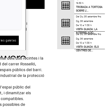
19.30 h
TROBADA A TORTOSA
SOBRE L'...
Del
Ds, 05 setembre
fins
Dg, 06 setembre
un espai públic i
De 10 a 11.30 h
la funció social
VISITA GUIADA: LA
INTERRELACIÓ...
Del
Ds, 05 setembre
fins
.
Dg, 06 setembre
les galetes
De 10 a 11.30 h
 proposa:
VISITA GUIADA: ELS
CENTRES DE...
nial dels dos recintes i la
 del carrer Rosselló,
spais públics del barri.
 Industrial de la protecció
 l’espai públic del
t, i dinamitzar els
r compatibles.
es possibles de