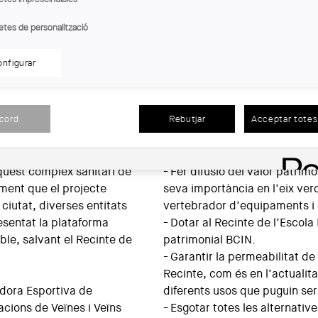
etes de personalització
ola del Treball © Wikimedia
nfigurar
cendit la voluntat de les
Industrial o la preservació d’
mpliació de l’Hospital
equipament per al barri, amb 
t l’emblemàtic recinte de
vertebradora que se’n deriva
acord
Rebutjar
Acceptar totes 
Així, des de la plataforma es
tat de poder ampliar i
aquest complex sanitari de
- Fer difusió del valor patrimo
iment que el projecte
seva importància en l’eix verd
ciutat, diverses entitats
vertebrador d’equipaments i e
esentat la plataforma
- Dotar al Recinte de l’Escola
ble, salvant el Recinte de
patrimonial BCIN.
- Garantir la permeabilitat de
Recinte, com és en l’actualita
dora Esportiva de
diferents usos que puguin se
iacions de Veïnes i Veïns
- Esgotar totes les alternativ