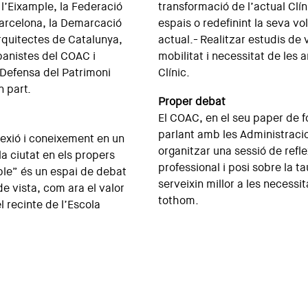
 l’Eixample, la Federació
transformació de l’actual Clín
arcelona, la Demarcació
espais o redefinint la seva vo
rquitectes de Catalunya,
actual.- Realitzar estudis de vi
banistes del COAC i
mobilitat i necessitat de les
 Defensa del Patrimoni
Clínic.
n part.
Proper debat
El COAC, en el seu paper de 
parlant amb les Administraci
flexió i coneixement en un
organitzar una sessió de refle
la ciutat en els propers
professional i posi sobre la t
ble” és un espai de debat
serveixin millor a les necessit
de vista, com ara el valor
tothom.
l recinte de l’Escola