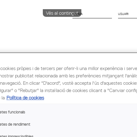
Vés al contingut
IDIOMA
CATALÀ
English
Español
cookies pròpies i de tercers per oferir-li una millor experiència i servei 
ió i Ocupació
Cultura
Congrés Mundial d'Arq
mostrar publicitat relacionada amb les preferències mitjançant l'anàli
 navegació. En clicar "D'acord", vostè accepta l'ús d'aquestes cooki
gurar" o "Rebutjar" la instal·lació de cookies clicant a "Canviar confi
 la
Política de cookies
etes funcionals
etes de rendiment
etes imprescindibles