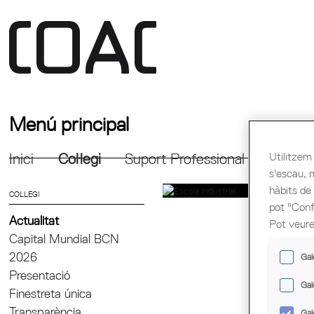
Menú principal
Utilitzem 
Inici
Col·legi
Suport Professional
Formac
s'escau, 
hàbits de
COL·LEGI
pot "Confi
Actualitat
Pot veure
Capital Mundial BCN
2026
Gal
Presentació
Gal
Finestreta única
Transparència
Gal