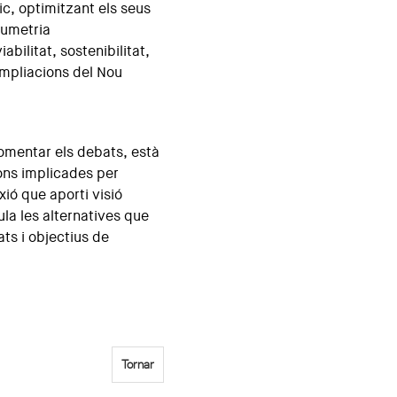
ic, optimitzant els seus
lumetria
abilitat, sostenibilitat,
 ampliacions del Nou
fomentar els debats, està
ons implicades per
xió que aporti visió
aula les alternatives que
ats i objectius de
Tornar