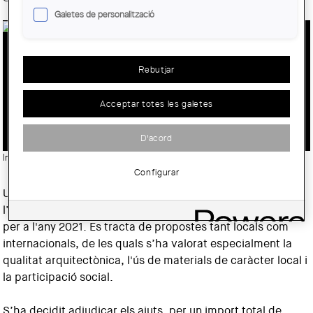
Galetes de personalització
SET PROJECTES D'ARQUITECTURA DE
Rebutjar
COOPERACIÓ LOCAL I
INTERNACIONAL REBEN ELS AJUTS A
Acceptar totes les galetes
LA COOPERACIÓ DEL COAC 2021
D'acord
Imatge:
© emsimision
Configurar
Un total de set projectes vinculats a l’arquitectura i
l’urbanisme han rebut els Ajuts a la Cooperació del COAC
per a l'any 2021. Es tracta de propostes tant locals com
internacionals, de les quals s’ha valorat especialment la
qualitat arquitectònica, l'ús de materials de caràcter local i
la participació social.
S’ha decidit adjudicar els ajuts, per un import total de