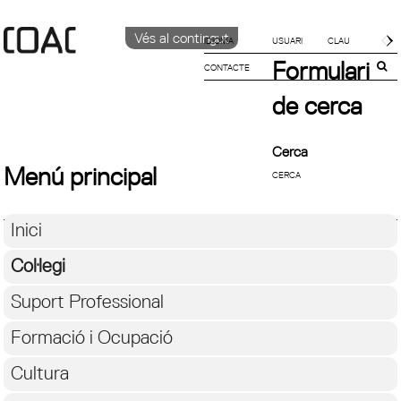
Vés al contingut
IDIOMA
Formulari
CONTACTE
CATALÀ
English
de cerca
ESPAÑOL
Cerca
Menú principal
Inici
Col·legi
Suport Professional
Formació i Ocupació
Cultura