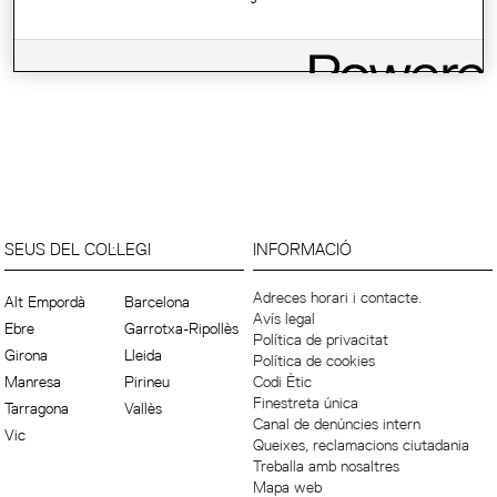
SEUS DEL COL·LEGI
INFORMACIÓ
Adreces horari i contacte.
Alt Empordà
Barcelona
Avís legal
Ebre
Garrotxa-Ripollès
Política de privacitat
Girona
Lleida
Política de cookies
Manresa
Pirineu
Codi Ètic
Finestreta única
Tarragona
Vallès
Canal de denúncies intern
Vic
Queixes, reclamacions ciutadania
Treballa amb nosaltres
Mapa web