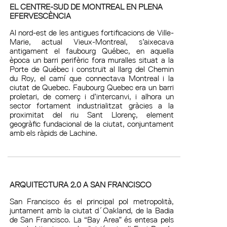
EL CENTRE-SUD DE MONTREAL EN PLENA
EFERVESCÈNCIA
Al nord-est de les antigues fortificacions de Ville-
Marie, actual Vieux-Montreal, s’aixecava
antigament el faubourg Québec, en aquella
època un barri perifèric fora muralles situat a la
Porte de Québec i construït al llarg del Chemin
du Roy, el camí que connectava Montreal i la
ciutat de Quebec. Faubourg Quebec era un barri
proletari, de comerç i d’intercanvi, i alhora un
sector fortament industrialitzat gràcies a la
proximitat del riu Sant Llorenç, element
geogràfic fundacional de la ciutat, conjuntament
amb els ràpids de Lachine.
ARQUITECTURA 2.0 A SAN FRANCISCO
San Francisco és el principal pol metropolità,
juntament amb la ciutat d´Oakland, de la Badia
de San Francisco. La “Bay Area” és entesa pels