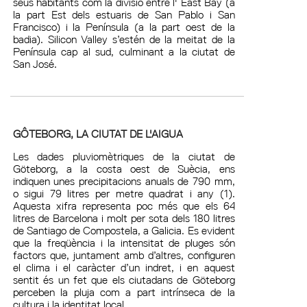
seus habitants com la divisió entre l' East Bay (a
la part Est dels estuaris de San Pablo i San
Francisco) i la Península (a la part oest de la
badia). Silicon Valley s’estén de la meitat de la
Península cap al sud, culminant a la ciutat de
San José.
GÔTEBORG, LA CIUTAT DE L'AIGUA
Les dades pluviomètriques de la ciutat de
Göteborg, a la costa oest de Suècia, ens
indiquen unes precipitacions anuals de 790 mm,
o sigui 79 litres per metre quadrat i any (1).
Aquesta xifra representa poc més que els 64
litres de Barcelona i molt per sota dels 180 litres
de Santiago de Compostela, a Galicia. Es evident
que la freqüència i la intensitat de pluges són
factors que, juntament amb d’altres, configuren
el clima i el caràcter d’un indret, i en aquest
sentit és un fet que els ciutadans de Göteborg
perceben la pluja com a part intrínseca de la
cultura i la identitat local.