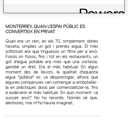
MONTERREY, QUAN L'ESPAI PÚBLIC ES
CONVERTEIX EN PRIVAT
Quan era un nen, en els 70, simplement obries
l'aixeta, omplies un got i prenies aigua. El més
sofisticat era que tinguessis un filtre per a això.
Fossis on fossis, fins i tot en els restaurants, un
got d'aigua potable era més que una cortesia,
gairebé un dret. Era el més habitual. En algun
moment des de llavors, la qualitat d'aquesta
aigua "pública" es va desprestigiar, alhora que
algunes companyies van començar a embotellar-
la en pràctiques dosis per comercialitzar-la, fins
a esdevenir el més habitual. En quin moment va
succeir això? No ho recordo. Només sé que,
aleshores, mai m'ho hauria imaginat.