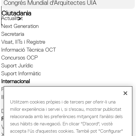
Congrés Mundial d'Arquitectes UIA
Ciutadania
Actualitat
Next Generation
Secretaria
Visat, IITs i Registre
Informació Tècnica OCT
Concursos OCP
Suport Jurídic
Suport Informàtic
Internacional
Fes la teva consulta
IITS
Utilitzem cookies pròpies i de tercers per oferir-li una
millor experiència i servei i, si s'escau, mostrar publicitat
Documents i eines d’ajuda
relacionada amb les preferències mitjançant l'anàlisi dels
Revista dels Corresponsals
seus hàbits de navegació. En clicar "D'acord", vostè
Vídeos Internacional
accepta l'ús d'aquestes cookies. També pot "Configurar"
Xarxa de Corresponsals