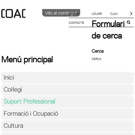
Vés al contingut
IDIOMA
Formulari
CONTACTE
CATALÀ
ENGLISH
de cerca
ESPAÑOL
Cerca
Menú principal
Inici
Col·legi
Suport Professional
Formació i Ocupació
Cultura