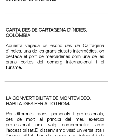
CARTA DES DE CARTAGENA D’ÍNDIES,
COLÒMBIA
Aquesta vegada us escric des de Cartagena
d’Índies, una de les grans ciutats intermèdies, on
destaca el port de mercaderies com una de les
grans portes del comerç internacional i el
turisme.
LA CONVERTIBILITAT DE MONTEVIDEO.
HABITATGES PER A TOTHOM.
Per diferents raons, personals i professionals,
des de molt al principi del meu exercici
professional em vaig comprometre amb
l'accessibilitat.El disseny amb visió universalista i
l'accessibilitat, han de formar part integral i de