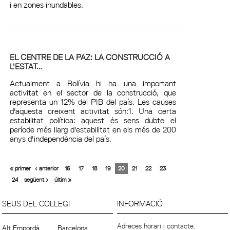
i en zones inundables.
EL CENTRE DE LA PAZ: LA CONSTRUCCIÓ A
L'ESTAT...
Actualment a Bolívia hi ha una important
activitat en el sector de la construcció, que
representa un 12% del PIB del país. Les causes
d'aquesta creixent activitat són:1. Una certa
estabilitat política: aquest és sens dubte el
període més llarg d'estabilitat en els més de 200
anys d'independència del país.
« primer
‹ anterior
16
17
18
19
20
21
22
23
24
següent ›
últim »
SEUS DEL COL·LEGI
INFORMACIÓ
Adreces horari i contacte.
Alt Empordà
Barcelona