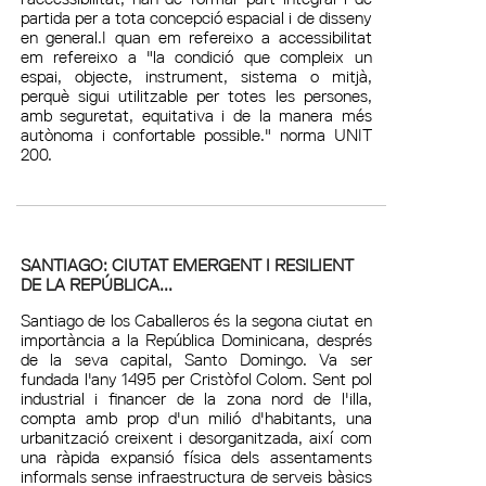
partida per a tota concepció espacial i de disseny
en general.I quan em refereixo a accessibilitat
em refereixo a "la condició que compleix un
espai, objecte, instrument, sistema o mitjà,
perquè sigui utilitzable per totes les persones,
amb seguretat, equitativa i de la manera més
autònoma i confortable possible." norma UNIT
200.
SANTIAGO: CIUTAT EMERGENT I RESILIENT
DE LA REPÚBLICA...
Santiago de los Caballeros és la segona ciutat en
importància a la República Dominicana, després
de la seva capital, Santo Domingo. Va ser
fundada l'any 1495 per Cristòfol Colom. Sent pol
industrial i financer de la zona nord de l'illa,
compta amb prop d'un milió d'habitants, una
urbanització creixent i desorganitzada, així com
una ràpida expansió física dels assentaments
informals sense infraestructura de serveis bàsics