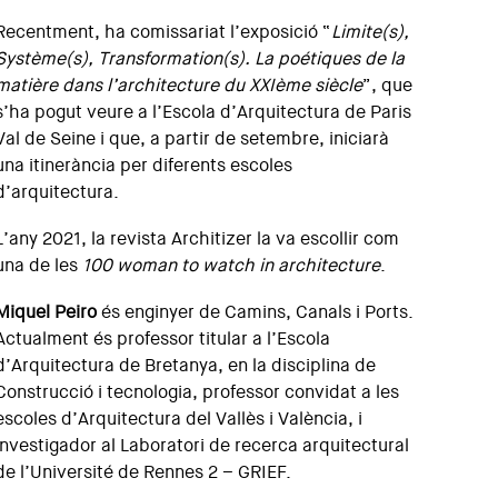
Recentment, ha comissariat l’exposició “
Limite(s),
Système(s), Transformation(s). La poétiques de la
matière dans l’architecture du XXIème siècle
”, que
s’ha pogut veure a l’Escola d’Arquitectura de Paris
Val de Seine i que, a partir de setembre, iniciarà
una itinerància per diferents escoles
d’arquitectura.
L’any 2021, la revista Architizer la va escollir com
una de les
100 woman to watch in architecture
.
Miquel Peiro
és enginyer de Camins, Canals i Ports.
Actualment és professor titular a l’Escola
d’Arquitectura de Bretanya, en la disciplina de
Construcció i tecnologia, professor convidat a les
escoles d’Arquitectura del Vallès i València, i
investigador al Laboratori de recerca arquitectural
de l’Université de Rennes 2 – GRIEF.