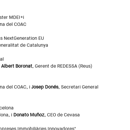
àster MDEI+i
ona del COAC
ons NextGeneration EU
eneralitat de Catalunya
al
i
Albert Boronat
, Gerent de REDESSA (Reus)
ona del COAC, i
Josep Donés
, Secretari General
rcelona
lona, i
Donato Muñoz
, CEO de Cevasa
'Empreses Immobiliàries Innovadores"