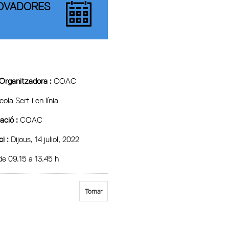
OVADORES
 Organitzadora :
COAC
ola Sert i en línia
ció :
COAC
ci :
Dijous, 14 juliol, 2022
e 09.15 a 13.45 h
Tornar