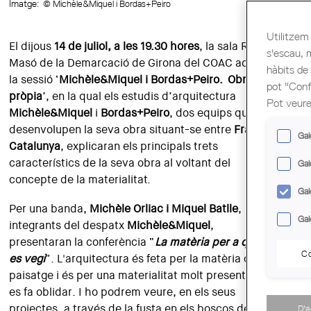
Imatge:
© Michèle&Miquel i Bordas+Peiro
Utilitzem 
El dijous
14 de juliol, a les 19.30 hores
, la sala Rafael
s'escau, 
Masó de la Demarcació de Girona del COAC acollirà
hàbits de
la sessió ‘
Michèle&Miquel i Bordas+Peiro. Obra
pot "Confi
pròpia
’, en la qual els estudis d’arquitectura
Pot veure
Michèle&Miquel
i
Bordas+Peiro
, dos equips que
desenvolupen la seva obra situant-se entre
França i
Gal
Catalunya
, explicaran els principals trets
característics de la seva obra al voltant del
Gal
concepte de la materialitat.
Gal
Per una banda,
Michèle Orliac i Miquel Batlle
,
Gal
integrants del despatx
Michèle&Miquel
,
presentaran la conferència “
La matèria per a que no
Co
es vegi
”. L'arquitectura és feta per la matèria del
paisatge i és per una materialitat molt present que
es fa oblidar. I ho podrem veure, en els seus
projectes, a través de la fusta en els boscos de
D'