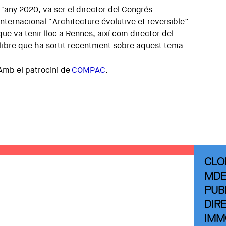
L’any 2020, va ser el director del Congrés
Internacional “Architecture évolutive et reversible”
que va tenir lloc a Rennes, així com director del
llibre que ha sortit recentment sobre aquest tema.
Amb el patrocini de
COMPAC
.
CLO
MDEI
PUB
DIR
IMM