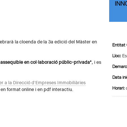
INN
lebrarà la cloenda de la 3a edició del Màster en
Entitat
Lloc:
Esc
 assequible en col·laboració públic-privada"
, i es
Demarca
Data ini
r a la Direcció d'Empreses Immobiliàries
Horari:
d
 en format online i en pdf interactiu.