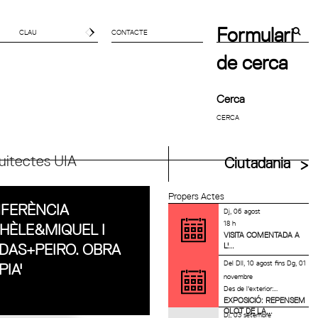
Formulari
CONTACTE
de cerca
Cerca
uitectes UIA
Ciutadania
Propers Actes
FERÈNCIA
Dj, 06 agost
18 h
CHÈLE&MIQUEL I
VISITA COMENTADA A
L'...
DAS+PEIRO. OBRA
Del
Dll, 10 agost
fins
Dg, 01
PIA'
novembre
Des de l'exterior:...
EXPOSICIÓ: REPENSEM
OLOT DE LA...
Dj, 03 setembre