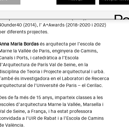
Com a despatx, han rebut diferents premis
d’arquitectura com el Premi AJAC (2012), el
40under40 (2014), l’ A+Awards (2018-2020 i 2022)
per diferents projectes.
Anna Maria Bordas
és arquitecta per l’escola de
Marne la Vallée de Paris, enginyera de Camins,
Canals i Ports, i catedràtica a l’Escola
d’Arquitectura de París Val de Seine, en la
disciplina de Teoria i Projecte arquitectural i urbà.
També és investigadora en el Laboratori de Recerca
arquitectural de l’Université de Paris – el Cerilac.
Des de fa més de 15 anys, imparteix classes a les
escoles d’arquitectura Marne la Vallée, Marsella i
Val de Seine, a França, i ha estat professora
convidada a l’UIR de Rabat i a l’Escola de Camins
de València.