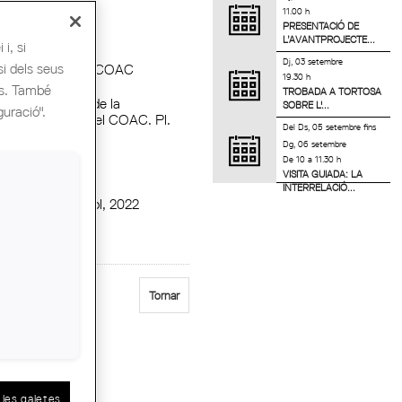
11.00 h
PRESENTACIÓ DE
L’AVANTPROJECTE...
i, si
Dj, 03 setembre
si dels seus
 Organitzadora :
COAC
19.30 h
es. També
TROBADA A TORTOSA
la Rafael Masó de la
SOBRE L'...
guració".
ció de Girona del COAC. Pl.
Del
Ds, 05 setembre
fins
l, 8. Girona
Dg, 06 setembre
De 10 a 11.30 h
ció :
Girona
VISITA GUIADA: LA
INTERRELACIÓ...
ci :
Dijous, 14 juliol, 2022
9.30 hores
Tornar
les galetes