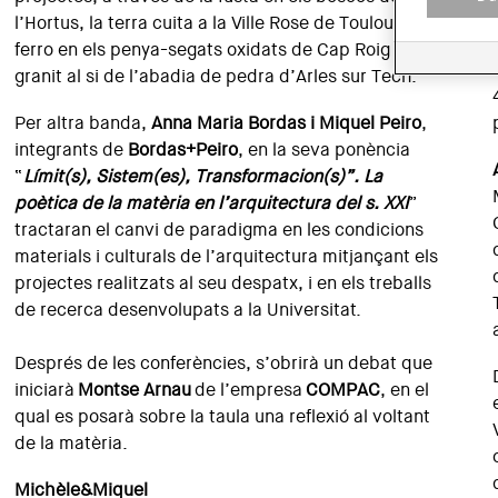
l’Hortus, la terra cuita a la Ville Rose de Toulouse, el
ferro en els penya-segats oxidats de Cap Roig i el
granit al si de l’abadia de pedra d’Arles sur Tech.
Per altra banda,
Anna Maria Bordas i Miquel Peiro
,
integrants de
Bordas+Peiro
, en la seva ponència
“
Límit(s), Sistem(es), Transformacion(s)”. La
poètica de la matèria en l’arquitectura del s. XXI
”
tractaran el canvi de paradigma en les condicions
materials i culturals de l’arquitectura mitjançant els
projectes realitzats al seu despatx, i en els treballs
de recerca desenvolupats a la Universitat.
Després de les conferències, s’obrirà un debat que
iniciarà
Montse Arnau
de l’empresa
COMPAC
, en el
qual es posarà sobre la taula una reflexió al voltant
de la matèria.
Michèle&Miquel