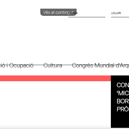
Vés al contingut
IDIOMA
CATALÀ
ENGLISH
ESPAÑOL
ió i Ocupació
Cultura
Congrés Mundial d'Arq
CON
'MI
BOR
PRÒ