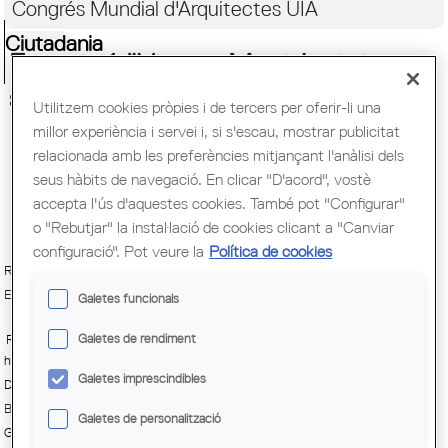
Congrés Mundial d'Arquitectes UIA
Ciutadania
Exposició "Vinyes. Morfologia i
sintaxi en l’espai"
Utilitzem cookies pròpies i de tercers per oferir-li una
millor experiència i servei i, si s'escau, mostrar publicitat
relacionada amb les preferències mitjançant l'anàlisi dels
seus hàbits de navegació. En clicar "D'acord", vostè
accepta l'ús d'aquestes cookies. També pot "Configurar"
o "Rebutjar" la instal·lació de cookies clicant a "Canviar
configuració". Pot veure la
Política de cookies
Roca Barcelona Gallery
Exposició
Galetes funcionals
Galetes de rendiment
Ramón Vinyes
http://www.rocabarcelonagallery.com
Galetes imprescindibles
Del
Dilluns, 21 desembre, 2015 - 19:00
fins
Dissabte, 16 gener, 2016 - 20:00
Barcelona
Galetes de personalització
Gratuït