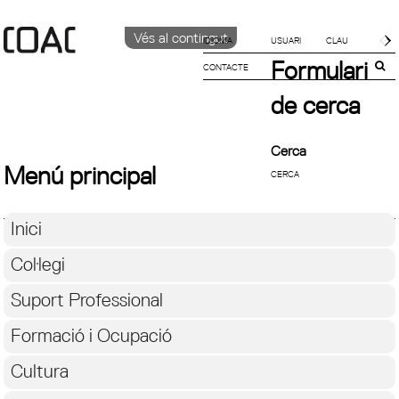
Vés al contingut
IDIOMA
Formulari
CONTACTE
CATALÀ
ENGLISH
de cerca
ESPAÑOL
Cerca
Menú principal
Inici
Col·legi
Suport Professional
Formació i Ocupació
Cultura