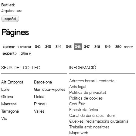
Butlletí:
Arquitectura
español
Pàgines
« primer
‹ anterior
342
343
344
345
346
347
348
349
350
more
següent ›
últim »
SEUS DEL COL·LEGI
INFORMACIÓ
Adreces horari i contacte.
Alt Empordà
Barcelona
Avís legal
Ebre
Garrotxa-Ripollès
Política de privacitat
Girona
Lleida
Política de cookies
Manresa
Pirineu
Codi Ètic
Finestreta única
Tarragona
Vallès
Canal de denúncies intern
Vic
Queixes, reclamacions ciutadania
Treballa amb nosaltres
Mapa web