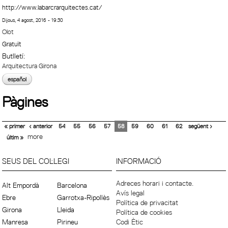
http://www.labarcrarquitectes.cat/
Dijous, 4 agost, 2016 - 19:30
Olot
Gratuït
Butlletí:
Arquitectura Girona
español
Pàgines
« primer
‹ anterior
54
55
56
57
58
59
60
61
62
següent ›
more
últim »
SEUS DEL COL·LEGI
INFORMACIÓ
Adreces horari i contacte.
Alt Empordà
Barcelona
Avís legal
Ebre
Garrotxa-Ripollès
Política de privacitat
Girona
Lleida
Política de cookies
Manresa
Pirineu
Codi Ètic