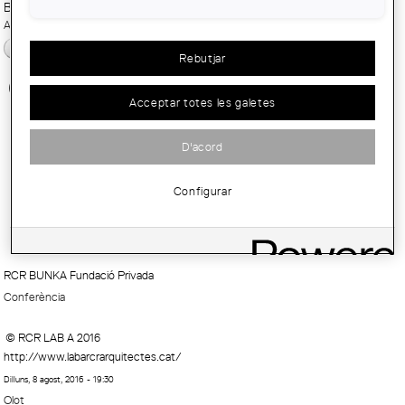
Butlletí:
Arquitectura Girona
català
Rebutjar
Conferència d'Eduardo Souto de
Acceptar totes les galetes
Moura: "Projectes recents"
D'acord
Configurar
RCR BUNKA Fundació Privada
Conferència
© RCR LAB A 2016
http://www.labarcrarquitectes.cat/
Dilluns, 8 agost, 2016 - 19:30
Olot