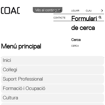
Vés al contingut
IDIOMA
Formulari
CONTACTE
CATALÀ
ENGLISH
de cerca
ESPAÑOL
Cerca
Menú principal
Inici
Col·legi
Suport Professional
Formació i Ocupació
Cultura