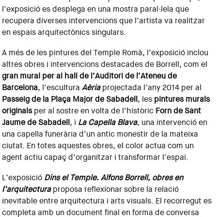
l’exposició es desplega en una mostra paral·lela que
recupera diverses intervencions que l’artista va realitzar
en espais arquitectònics singulars.
A més de les pintures del Temple Romà, l’exposició inclou
altres obres i intervencions destacades de Borrell, com el
gran mural per al hall de l’Auditori de l’Ateneu de
Barcelona
, l’escultura
Aèria
projectada l’any 2014 per al
Passeig de la Plaça Major de Sabadell
, les
pintures murals
originals
per al sostre en volta de l’històric
Forn de Sant
Jaume de Sabadell
, i
La Capella Blava
, una intervenció en
una capella funerària d’un antic monestir de la mateixa
ciutat. En totes aquestes obres, el color actua com un
agent actiu capaç d’organitzar i transformar l’espai.
L’exposició
Dins el Temple. Alfons Borrell, obres en
l’arquitectura
proposa reflexionar sobre la relació
inevitable entre arquitectura i arts visuals. El recorregut es
completa amb un document final en forma de conversa