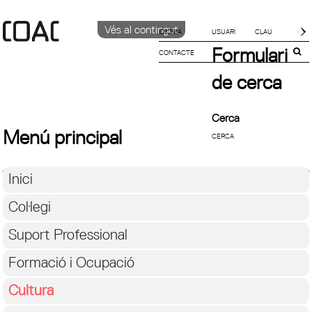
Vés al contingut
IDIOMA
Formulari
CONTACTE
CATALÀ
English
de cerca
Español
Cerca
Menú principal
Inici
Col·legi
Suport Professional
Formació i Ocupació
Cultura