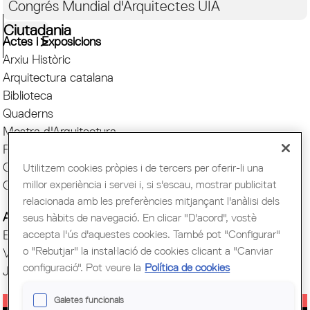
Congrés Mundial d'Arquitectes UIA
Ciutadania
Actes i Exposicions
Arxiu Històric
Arquitectura catalana
Biblioteca
Quaderns
Mostra d'Arquitectura
Premis Arquitec. Girona
Oficina del Paisatge
Utilitzem cookies pròpies i de tercers per oferir-li una
millor experiència i servei i, si s'escau, mostrar publicitat
Centre Obert d'Arquitectura
relacionada amb les preferències mitjançant l'anàlisi dels
Actes COAC
seus hàbits de navegació. En clicar "D'acord", vostè
accepta l'ús d'aquestes cookies. També pot "Configurar"
Exposicions COAC
o "Rebutjar" la instal·lació de cookies clicant a "Canviar
Visites COAC
configuració". Pot veure la
Política de cookies
Jornades
Galetes funcionals