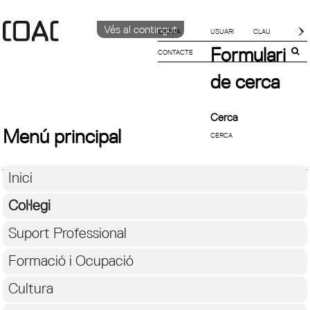
Vés al contingut
IDIOMA
Formulari
CONTACTE
CATALÀ
ENGLISH
de cerca
ESPAÑOL
Cerca
Menú principal
Inici
Col·legi
Suport Professional
Formació i Ocupació
Cultura