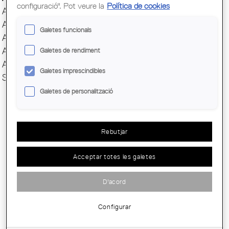
configuració". Pot veure la
Política de cookies
AAEPFMC
AASAP
Galetes funcionals
AAUC
AJAC
Galetes de rendiment
AUS
Galetes imprescindibles
SÈNIOR/A
Galetes de personalització
Rebutjar
Acceptar totes les galetes
CANCEL·LADA - EMPREMTES: PATRIMONI
REVELAT. VISITA AL MUSEU DEL...
D'acord
Configurar