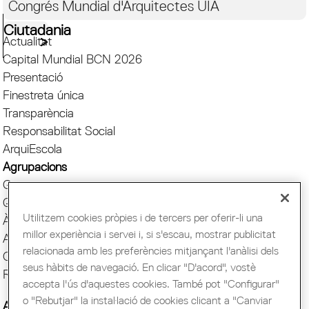
Congrés Mundial d'Arquitectes UIA
Ciutadania
Actualitat
Capital Mundial BCN 2026
Presentació
Finestreta única
Transparència
Responsabilitat Social
ArquiEscola
Agrupacions
Grups
Quotes i serveis
Utilitzem cookies pròpies i de tercers per oferir-li una
Àgora
millor experiència i servei i, si s'escau, mostrar publicitat
Avantatges COAC
relacionada amb les preferències mitjançant l'anàlisi dels
Comunicació
seus hàbits de navegació. En clicar "D'acord", vostè
Reserva espai Sala
accepta l'ús d'aquestes cookies. També pot "Configurar"
o "Rebutjar" la instal·lació de cookies clicant a "Canviar
AADIPA