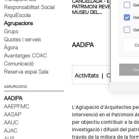
CANCEL·LADA - EMPREMTES:
Gal
PATRIMONI REVELAT. VISITA A
Responsabilitat Social
MUSEU DEL...
ArquiEscola
Gal
Agrupacions
Gal
Grups
Quotes i serveis
AADIPA
Co
Àgora
Avantatges COAC
Comunicació
D'
Reserva espai Sala
Activitats
|
Cursets
|
P
AGRUPACIONS
AADIPA
AAEPFMC
L'Agrupació d'Arquitectes per
seminaris, debats, cursos, visi
AASAP
Intervenció en el Patrimoni A
exposicions i d'altres ac
AAUC
per objectiu contribuir a la d
intervenció en els edificis his
investigació i difusió del pat
més coneguda és el Curset anua
AJAC
través de la millora de la for
el Patrimoni Arquitectònic
AUS