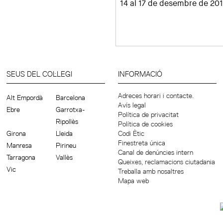
14 al 17 de desembre de 20
SEUS DEL COL·LEGI
INFORMACIÓ
Adreces horari i contacte.
Alt Empordà
Barcelona
Avís legal
Ebre
Garrotxa-
Política de privacitat
Ripollès
Política de cookies
Girona
Lleida
Codi Ètic
Finestreta única
Manresa
Pirineu
Canal de denúncies intern
Tarragona
Vallès
Queixes, reclamacions ciutadania
Vic
Treballa amb nosaltres
Mapa web