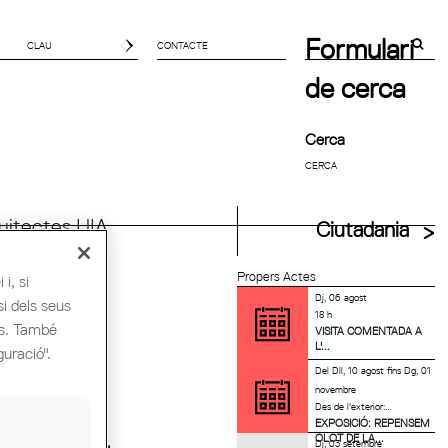
Formulari
CONTACTE
de cerca
Cerca
uitectes UIA
Ciutadania
Propers Actes
i, si
Dj, 06 agost
si dels seus
18 h
es. També
VISITA COMENTADA A
L'...
guració".
Del
Dll, 10 agost
fins
Dg, 01
novembre
Des de l'exterior:...
EXPOSICIÓ: REPENSEM
OLOT DE LA...
Dj, 03 setembre