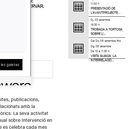
CONTEMPORANI:
11.00 h
ALORAR, PRESERVAR.
PRESENTACIÓ DE
S
L’AVANTPROJECTE...
Dj, 03 setembre
19.30 h
TROBADA A TORTOSA
SOBRE L'...
Del
Ds, 05 setembre
fins
Dg, 06 setembre
De 10 a 11.30 h
VISITA GUIADA: LA
INTERRELACIÓ...
les galetes
ui som