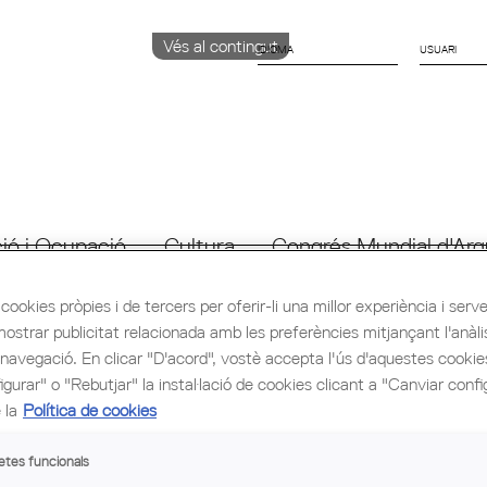
Vés al contingut
IDIOMA
CATALÀ
ENGLISH
ESPAÑOL
ió i Ocupació
Cultura
Congrés Mundial d'Arq
cookies pròpies i de tercers per oferir-li una millor experiència i servei 
mostrar publicitat relacionada amb les preferències mitjançant l'anàli
 navegació. En clicar "D'acord", vostè accepta l'ús d'aquestes cooki
gurar" o "Rebutjar" la instal·lació de cookies clicant a "Canviar confi
 la
Política de cookies
etes funcionals