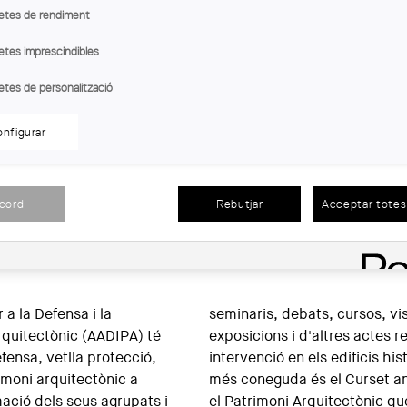
PATRIMONI CONTEMPORANI:
PATRIMONI 
etes de rendiment
L
CONÈIXER, VALORAR, PRESERVAR.
CONÈIXER, V
VISITA TARRAGONA
VISITA A REU
etes imprescindibles
etes de personalització
nfigurar
acord
Rebutjar
Acceptar totes 
|
remis
|
Informes
|
Publicacions
|
Blog
|
Agrupa't
Q
 a la Defensa i la
tes, publicacions,
rquitectònic (AADIPA) té
tes relacionats amb la
efensa, vetlla protecció,
tòrics. La seva activitat
rimoni arquitectònic a
l sobre Intervenció en
mació dels seus agrupats i
 que es celebra cada mes