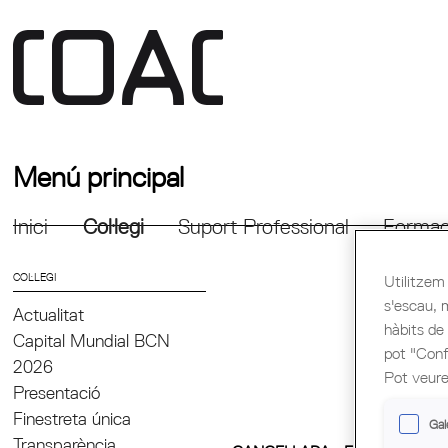
Menú principal
Inici
Col·legi
Suport Professional
Formac
COL·LEGI
Utilitzem 
s'escau, 
Actualitat
hàbits de
Capital Mundial BCN
pot "Confi
2026
Pot veure
Presentació
Finestreta única
Gal
Transparència